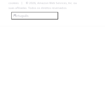
cookies
© 2026, Amazon Web Services, Inc. ou
suas afiliadas. Todos os direitos reservados.
Português