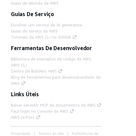
Guias de decisão da AWS
Guias De Serviço
Escolher um serviço de IA generativa
Guias de serviço da AWS
Tutoriais da AWS CLI no GitHub
Ferramentas De Desenvolvedor
Biblioteca de exemplos de código da AWS
AWS CLI
Centro de Builders AWS
Blog de ferramentas para desenvolvedores da
AWS
Links Úteis
Baixar servidor MCP de documentos da AWS
Faça login no Console da AWS
AWS re:Post
Privacidade
Termos do site
Preferências de