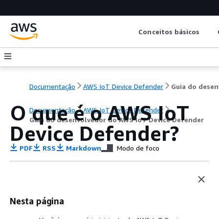
Conceitos básicos
Documentação
AWS IoT Device Defender
O que é o AWS IoT
Documentação
AWS IoT Device Defender
Guia do desenvolvedor do AWS IoT Device Defender
Device Defender?
PDF
RSS
Markdown
Modo de foco
Nesta página