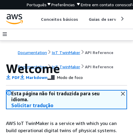
Português
Preferências
Entre em contato conosco
F
Conceitos básicos
Guias de serviço
Documentation
IoT TwinMaker
API Reference
Welcome
Documentation
IoT TwinMaker
API Reference
PDF
Markdown
Modo de foco
Esta página não foi traduzida para seu
idioma.
Solicitar tradução
AWS IoT TwinMaker is a service with which you can
build operational digital twins of physical systems.