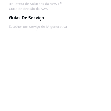
Biblioteca de Soluções da AWS
Guias de decisão da AWS
Guias De Serviço
Escolher um serviço de IA generativa
Guias de serviço da AWS
Tutoriais da AWS CLI no GitHub
Ferramentas De Desenvolvedor
Biblioteca de exemplos de código da AWS
AWS CLI
Centro de Builders AWS
Blog de ferramentas para desenvolvedores da
AWS
Links Úteis
Baixar servidor MCP de documentos da AWS
Faça login no Console da AWS
AWS re:Post