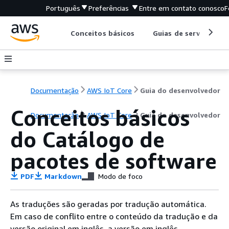
Português
Preferências
Entre em contato conosco
F
Conceitos básicos
Guias de serviço
Documentação
AWS IoT Core
Guia do desenvolvedor
Conceitos básicos
Documentação
AWS IoT Core
Guia do desenvolvedor
do Catálogo de
pacotes de software
PDF
Markdown
Modo de foco
As traduções são geradas por tradução automática.
Em caso de conflito entre o conteúdo da tradução e da
versão original em inglês, a versão em inglês