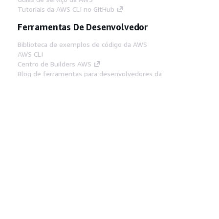
Tutoriais da AWS CLI no GitHub
Ferramentas De Desenvolvedor
Biblioteca de exemplos de código da AWS
AWS CLI
Centro de Builders AWS
Blog de ferramentas para desenvolvedores da
AWS
Links Úteis
Baixar servidor MCP de documentos da AWS
Faça login no Console da AWS
AWS re:Post
Privacidade
Termos do site
Preferências de
cookies
© 2026, Amazon Web Services, Inc. ou
suas afiliadas. Todos os direitos reservados.
Português