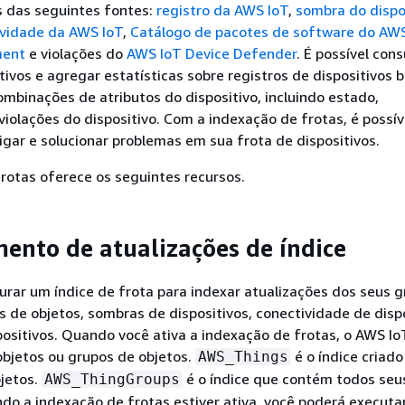
s das seguintes fontes:
registro da AWS IoT
,
sombra do dispo
ividade da AWS IoT
,
Catálogo de pacotes de software do AWS
ment
e violações do
AWS IoT Device Defender
. É possível con
tivos e agregar estatísticas sobre registros de dispositivos
mbinações de atributos do dispositivo, incluindo estado,
violações do dispositivo. Com a indexação de frotas, é possív
tigar e solucionar problemas em sua frota de dispositivos.
rotas oferece os seguintes recursos.
ento de atualizações de índice
gurar um índice de frota para indexar atualizações dos seus 
os de objetos, sombras de dispositivos, conectividade de disp
positivos. Quando você ativa a indexação de frotas, o AWS Io
objetos ou grupos de objetos.
é o índice criado
AWS_Things
jetos.
é o índice que contém todos seu
AWS_ThingGroups
do a indexação de frotas estiver ativa, você poderá executa