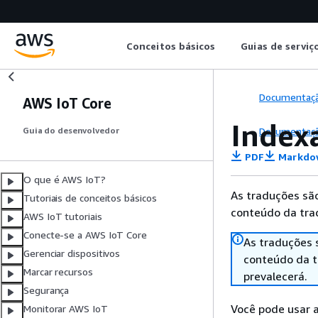
Conceitos básicos
Guias de serviç
Documentaç
AWS IoT Core
Index
Documentaç
Guia do desenvolvedor
PDF
Markdo
O que é AWS IoT?
As traduções são
Tutoriais de conceitos básicos
conteúdo da trad
AWS IoT tutoriais
Conecte-se a AWS IoT Core
As traduções 
Gerenciar dispositivos
conteúdo da tr
Marcar recursos
prevalecerá.
Segurança
Você pode usar a
Monitorar AWS IoT