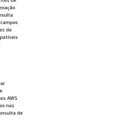
dexação
nsulta
o campos
es de
patíveis
.
nar
de
pos AWS
os nas
onsulta de