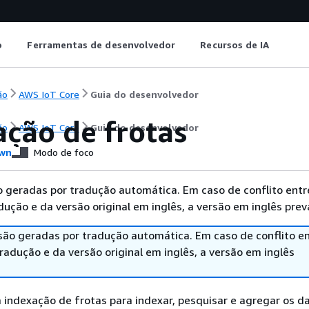
o
Ferramentas de desenvolvedor
Recursos de IA
ão
AWS IoT Core
Guia do desenvolvedor
ação de frotas
ão
AWS IoT Core
Guia do desenvolvedor
wn
Modo de foco
 geradas por tradução automática. Em caso de conflito entr
ução e da versão original em inglês, a versão em inglês prev
são geradas por tradução automática. Em caso de conflito en
adução e da versão original em inglês, a versão em inglês
 indexação de frotas para indexar, pesquisar e agregar os d