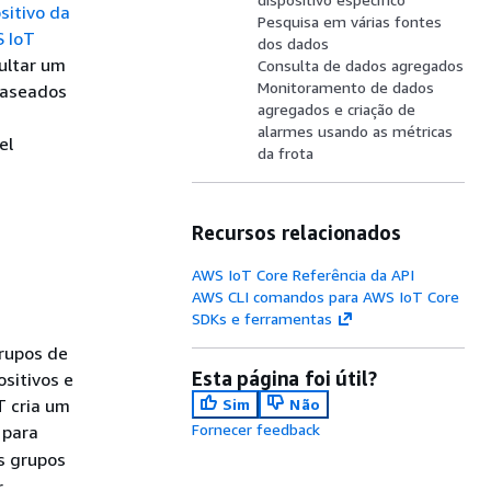
sitivo da
Pesquisa em várias fontes
 IoT
dos dados
sultar um
Consulta de dados agregados
Monitoramento de dados
 baseados
agregados e criação de
alarmes usando as métricas
el
da frota
Recursos relacionados
AWS IoT Core Referência da API
AWS CLI comandos para AWS IoT Core
SDKs e ferramentas
grupos de
Esta página foi útil?
ositivos e
T cria um
Sim
Não
Fornecer feedback
 para
s grupos
r