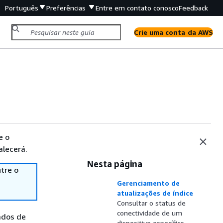
Português
Preferências
Entre em contato conosco
Feedback
Crie uma conta da AWS
e o
alecerá.
Nesta página
tre o
Gerenciamento de
atualizações de índice
Consultar o status de
conectividade de um
ados de
dispositivo específico