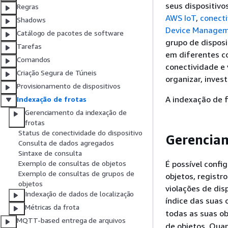
seus dispositivo
Regras
AWS IoT
,
conect
Shadows
Device Manage
Catálogo de pacotes de software
grupo de disposi
Tarefas
em diferentes co
Comandos
conectividade e 
Criação Segura de Túneis
organizar, inves
Provisionamento de dispositivos
A indexação de f
Indexação de frotas
Gerenciamento da indexação de
frotas
Status de conectividade do dispositivo
Gerenciam
Consulta de dados agregados
Sintaxe de consulta
É possível confi
Exemplo de consultas de objetos
Exemplo de consultas de grupos de
objetos, registr
objetos
violações de dis
Indexação de dados de localização
índice das suas 
Métricas da frota
todas as suas ob
MQTT-based entrega de arquivos
de objetos. Quan