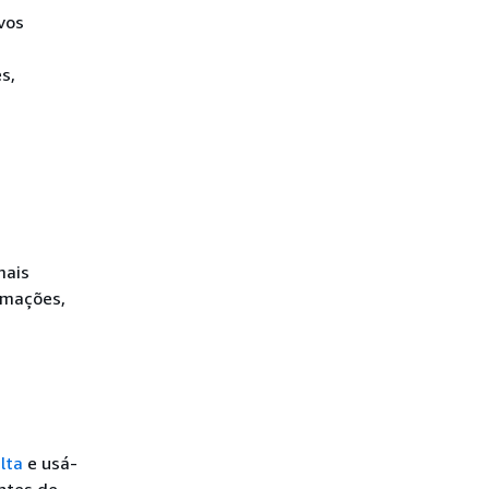
vos
s,
mais
rmações,
lta
e usá-
ntes de