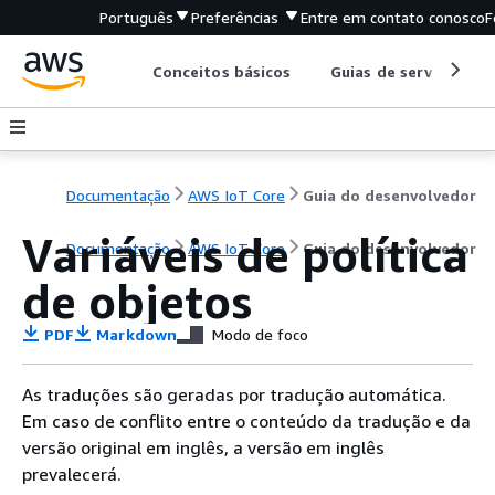
Português
Preferências
Entre em contato conosco
F
Conceitos básicos
Guias de serviço
Documentação
AWS IoT Core
Guia do desenvolvedor
Variáveis de política
Documentação
AWS IoT Core
Guia do desenvolvedor
de objetos
PDF
Markdown
Modo de foco
As traduções são geradas por tradução automática.
Em caso de conflito entre o conteúdo da tradução e da
versão original em inglês, a versão em inglês
prevalecerá.