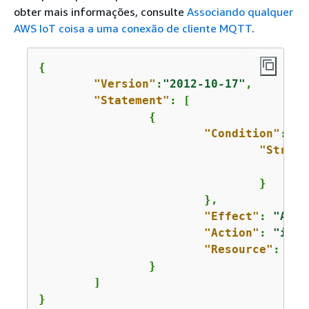
obter mais informações, consulte
Associando qualquer
AWS IoT coisa a uma conexão de cliente MQTT
.
{
"Version"
:
"2012-10-17"
,

"Statement"
: [

{
"Condition"
: 
{
"String
				}

			},

"Effect"
: 
"Allo
"Action"
: 
"iot:
"Resource"
: 
"ar
		}

	]

}