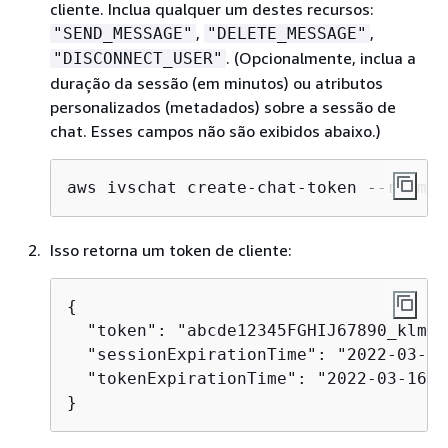
cliente. Inclua qualquer um destes recursos:
,
,
"SEND_MESSAGE"
"DELETE_MESSAGE"
. (Opcionalmente, inclua a
"DISCONNECT_USER"
duração da sessão (em minutos) ou atributos
personalizados (metadados) sobre a sessão de
chat. Esses campos não são exibidos abaixo.)
aws ivschat create-chat-token --room-i
Isso retorna um token de cliente:
{
  "token": "abcde12345FGHIJ67890_klmno
  "sessionExpirationTime": "2022-03-16
  "tokenExpirationTime": "2022-03-16T0
}