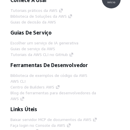
início
Tutoriais práticos da AWS
Biblioteca de Soluções da AWS
Guias de decisão da AWS
Guias De Serviço
Escolher um serviço de IA generativa
Guias de serviço da AWS
Tutoriais da AWS CLI no GitHub
Ferramentas De Desenvolvedor
Biblioteca de exemplos de código da AWS
AWS CLI
Centro de Builders AWS
Blog de ferramentas para desenvolvedores da
AWS
Links Úteis
Baixar servidor MCP de documentos da AWS
Faça login no Console da AWS