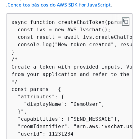
.
Conceitos básicos do AWS SDK for JavaScript
.
async function createChatToken(params) 
{
  const ivs = new AWS.Ivschat();

  const result = await ivs.createChatToke
  console.log("New token created", result
}

/*

Create a token with provided inputs. Valu
from your application and refer to the us
*/

const params = 
{
  "attributes": 
{
    "displayName": "DemoUser",

  }",

  "capabilities": ["SEND_MESSAGE"],

  "roomIdentifier": "arn:aws:ivschat:us-w
  "userId": 11231234
