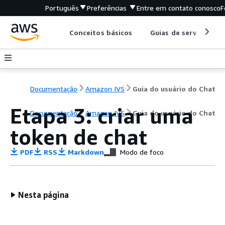
Português
Preferências
Entre em contato conosco
F
Conceitos básicos
Guias de serviço
Documentação
Amazon IVS
Guia do usuário do Chat
Etapa 3: criar uma
Documentação
Amazon IVS
Guia do usuário do Chat
token de chat
PDF
RSS
Markdown
Modo de foco
Nesta página