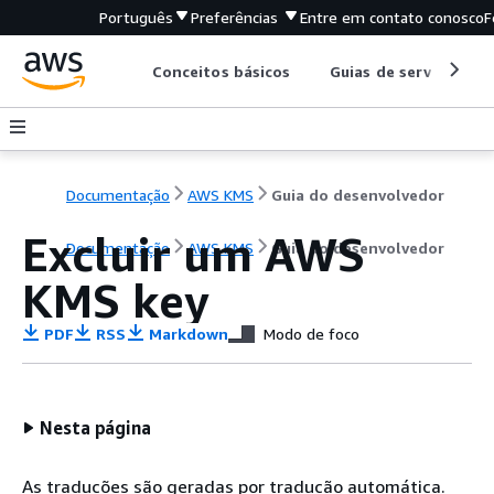
Português
Preferências
Entre em contato conosco
F
Conceitos básicos
Guias de serviço
Documentação
AWS KMS
Guia do desenvolvedor
Excluir um AWS
Documentação
AWS KMS
Guia do desenvolvedor
KMS key
PDF
RSS
Markdown
Modo de foco
Nesta página
As traduções são geradas por tradução automática.