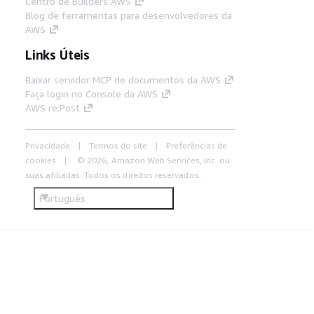
Centro de Builders AWS
Blog de ferramentas para desenvolvedores da
AWS
Links Úteis
Baixar servidor MCP de documentos da AWS
Faça login no Console da AWS
AWS re:Post
Privacidade
Termos do site
Preferências de
cookies
© 2026, Amazon Web Services, Inc. ou
suas afiliadas. Todos os direitos reservados.
Português