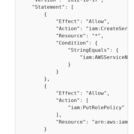
    "Statement": [

{
            "Effect": "Allow",

            "Action": "iam:CreateServi
            "Resource": "*",

            "Condition": 
{
                "StringEquals": 
{
                    "iam:AWSServiceNam
                }

            }

        },

{
            "Effect": "Allow",

            "Action": [

                "iam:PutRolePolicy"

            ],

            "Resource": "arn:aws:iam::
        }
