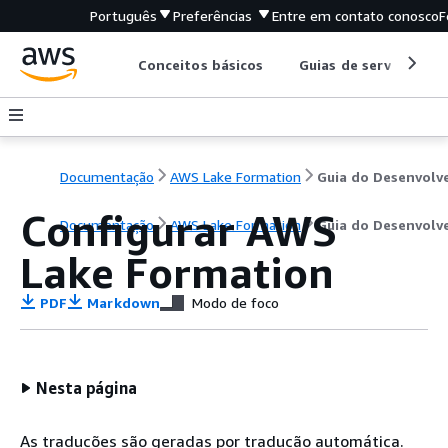
Português
Preferências
Entre em contato conosco
F
Conceitos básicos
Guias de serviço
Documentação
AWS Lake Formation
Configurar AWS
Documentação
AWS Lake Formation
Guia do Desenvolv
Lake Formation
PDF
Markdown
Modo de foco
Nesta página
As traduções são geradas por tradução automática.