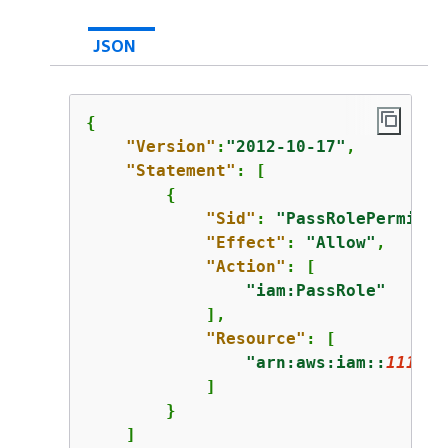
JSON
{
"Version"
:
"2012-10-17"
,

"Statement"
: [

{
"Sid"
: 
"PassRolePermissi
"Effect"
: 
"Allow"
,

"Action"
: [

"iam:PassRole"
            ],

"Resource"
: [

"arn:aws:iam::
111122
            ]

        }

    ]
