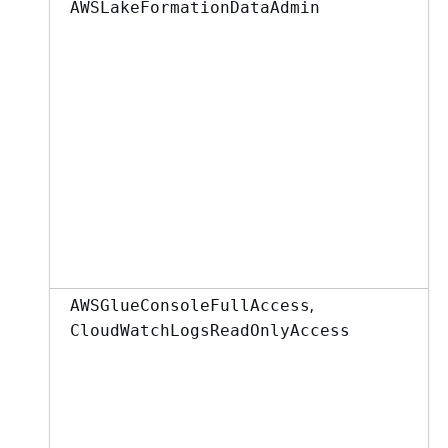
AWSLakeFormationDataAdmin
,
AWSGlueConsoleFullAccess
CloudWatchLogsReadOnlyAccess