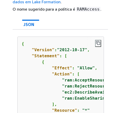
dados em Lake Formation
.
O nome sugerido para a política é
.
RAMAccess
JSON
{
"Version"
:
"2012-10-17"
,

"Statement"
: [

{
"Effect"
: 
"Allow"
,

"Action"
: [

"ram:AcceptResourceS
"ram:RejectResourceS
"ec2:DescribeAvailab
"ram:EnableSharingWi
            ],

"Resource"
: 
"*"