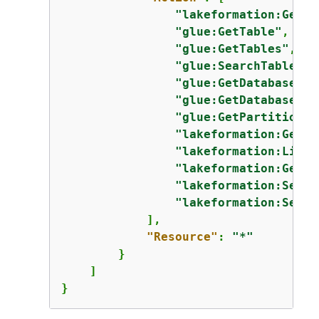
"lakeformation:GetDa
"glue:GetTable"
,

"glue:GetTables"
,

"glue:SearchTables"
,

"glue:GetDatabase"
,

"glue:GetDatabases"
,

"glue:GetPartitions"
"lakeformation:GetRe
"lakeformation:ListL
"lakeformation:GetLF
"lakeformation:Searc
"lakeformation:Searc
            ],

"Resource"
: 
"*"
        }

    ]

}