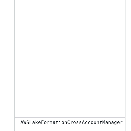
AWSLakeFormationCrossAccountManager