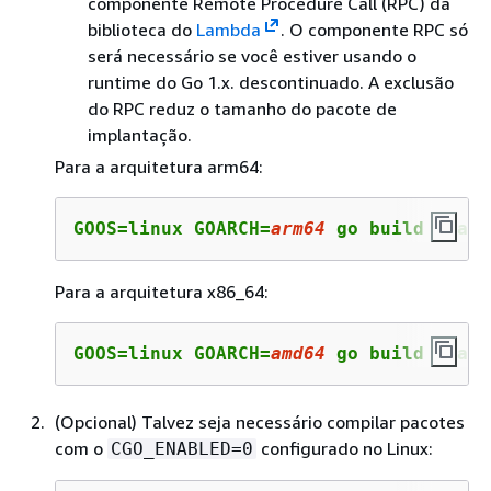
componente Remote Procedure Call (RPC) da
biblioteca do
Lambda
. O componente RPC só
será necessário se você estiver usando o
runtime do Go 1.x. descontinuado. A exclusão
do RPC reduz o tamanho do pacote de
implantação.
Para a arquitetura arm64:
GOOS=linux GOARCH=
arm64
 go build -tags
Para a arquitetura x86_64:
GOOS=linux GOARCH=
amd64
 go build -tags
(Opcional) Talvez seja necessário compilar pacotes
com o
configurado no Linux:
CGO_ENABLED=0