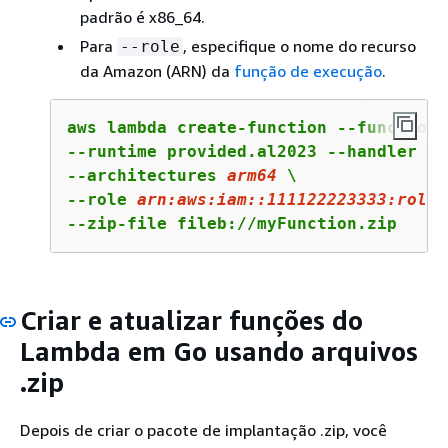
padrão é x86_64.
Para
, especifique o nome do recurso
--role
da Amazon (ARN) da
função de execução
.
aws lambda create-function --function-
--runtime provided.al2023 --handler 
bo
--architectures 
arm64
 \

--role 
arn:
aws:
iam::
111122223333
:role/
--zip-file fileb://myFunction.zip
Criar e atualizar funções do
Lambda em Go usando arquivos
.zip
Depois de criar o pacote de implantação .zip, você