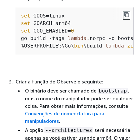
set
set
set
 CGO_ENABLED=
0
go build -tags 
lambda
.norpc -o bootstr
%USERPROFILE%\Go\
bin
\build-
lambda
-
zip
.
Criar a função do Observe o seguinte:
O binário deve ser chamado de
,
bootstrap
mas o nome do manipulador pode ser qualquer
coisa. Para obter mais informações, consulte
Convenções de nomenclatura para
manipuladores
.
A opção
será necessária
--architectures
apenas se você estiver usando arm64. O valor