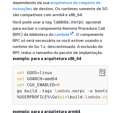
dependendo da sua
arquitetura do conjunto de
instruções
de destino. Os runtimes somente de SO
são compatíveis com arm64 e x86_64.
Você pode usar a tag
opcional
lambda.norpc
para excluir o componente Remote Procedure Call
(RPC) da biblioteca do
Lambda
. O componente
RPC só será necessário se você estiver usando o
runtime do Go 1.x. descontinuado. A exclusão do
RPC reduz o tamanho do pacote de implantação.
exemplo: para a arquitetura x86_64
set
set
set
 CGO_ENABLED=
0
go build -tags 
lambda
.norpc -o bootstr
%USERPROFILE%\Go\
bin
\build-
lambda
-
zip
.
exemplo: para a arquitetura arm64