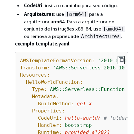
CodeUri
: insira o caminho para seu código.
Arquiteturas
: use
para a
[arm64]
arquitetura arm64. Para a arquitetura do
conjunto de instruções x86_64, use
[amd64]
ou remova a propriedade
.
Architectures
exemplo template.yaml
AWSTemplateFormatVersion:
'2010-09-09'
Transform:
'AWS::Serverless-2016-10-31
Resources:
HelloWorldFunction:
Type:
AWS::Serverless::Function
Metadata:
BuildMethod:
go1.x
Properties:
CodeUri:
hello-world/
# folder w
Handler:
bootstrap
Runtime:
provided.al2023