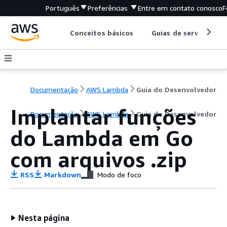
Português
Preferências
Entre em contato conosco
F
Conceitos básicos
Guias de serviço
Documentação
AWS Lambda
Guia do Desenvolvedor
Implantar funções
Documentação
AWS Lambda
Guia do Desenvolvedor
do Lambda em Go
com arquivos .zip
RSS
Markdown
Modo de foco
Nesta página