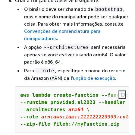
Criar a função do Observe o seguinte:
O binário deve ser chamado de
,
bootstrap
mas o nome do manipulador pode ser qualquer
coisa. Para obter mais informações, consulte
Convenções de nomenclatura para
manipuladores
.
A opção
será necessária
--architectures
apenas se você estiver usando arm64. O valor
padrão é x86_64.
Para
, especifique o nome do recurso
--role
da Amazon (ARN) da
função de execução
.
aws lambda create-function --function-
--runtime provided.al2023 --handler 
bo
--architectures 
arm64
 \

--role 
arn:
aws:
iam::
111122223333
:role/
--zip-file fileb://myFunction.zip