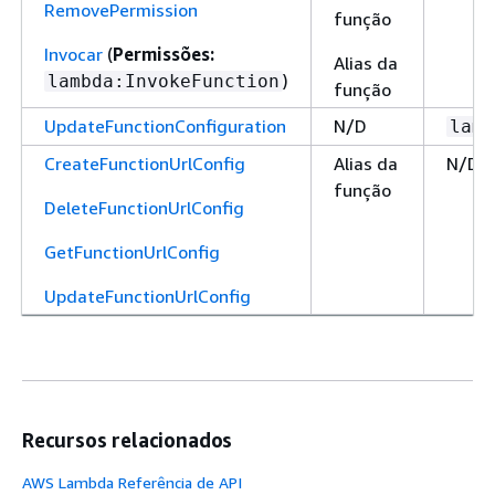
RemovePermission
função
Invocar
(
Permissões:
Alias da
)
lambda:InvokeFunction
função
UpdateFunctionConfiguration
N/D
lamb
CreateFunctionUrlConfig
Alias da
N/D
função
DeleteFunctionUrlConfig
GetFunctionUrlConfig
UpdateFunctionUrlConfig
Recursos relacionados
AWS Lambda Referência de API