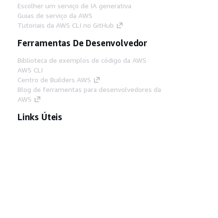
Escolher um serviço de IA generativa
Guias de serviço da AWS
Tutoriais da AWS CLI no GitHub
Ferramentas De Desenvolvedor
Biblioteca de exemplos de código da AWS
AWS CLI
Centro de Builders AWS
Blog de ferramentas para desenvolvedores da
AWS
Links Úteis
Baixar servidor MCP de documentos da AWS
Faça login no Console da AWS
AWS re:Post
Privacidade
Termos do site
Preferências de
cookies
© 2026, Amazon Web Services, Inc. ou
suas afiliadas. Todos os direitos reservados.
Português