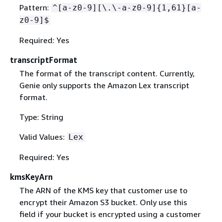
Pattern:
^[a-z0-9][\.\-a-z0-9]
{
1,61}[a-
z0-9]$
Required: Yes
transcriptFormat
The format of the transcript content. Currently,
Genie only supports the Amazon Lex transcript
format.
Type: String
Valid Values:
Lex
Required: Yes
kmsKeyArn
The ARN of the KMS key that customer use to
encrypt their Amazon S3 bucket. Only use this
field if your bucket is encrypted using a customer