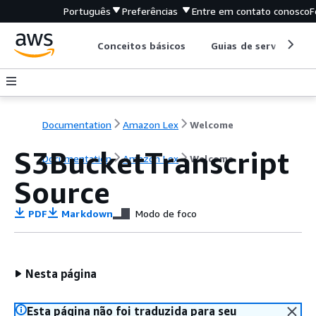
Português
Preferências
Entre em contato conosco
F
Conceitos básicos
Guias de serviço
Documentation
Amazon Lex
Welcome
S3BucketTranscript
Documentation
Amazon Lex
Welcome
Source
PDF
Markdown
Modo de foco
Nesta página
Esta página não foi traduzida para seu