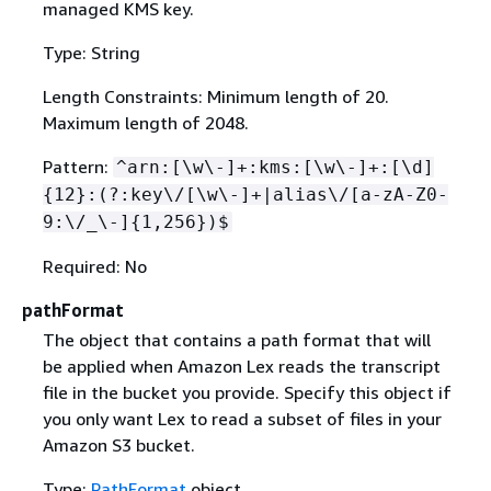
managed KMS key.
Type: String
Length Constraints: Minimum length of 20.
Maximum length of 2048.
Pattern:
^arn:[\w\-]+:kms:[\w\-]+:[\d]
{
12}:(?:key\/[\w\-]+|alias\/[a-zA-Z0-
9:\/_\-]
{
1,256})$
Required: No
pathFormat
The object that contains a path format that will
be applied when Amazon Lex reads the transcript
file in the bucket you provide. Specify this object if
you only want Lex to read a subset of files in your
Amazon S3 bucket.
Type:
PathFormat
object