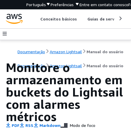
Português
Preferências
Entre em contato conosco
F
Conceitos básicos
Guias de serviço
Documentação
Amazon Lightsail
Manual do usuário
Monitore o
Documentação
Amazon Lightsail
Manual do usuário
armazenamento em
buckets do Lightsail
com alarmes
métricos
PDF
RSS
Markdown
Modo de foco