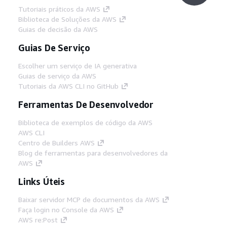
Tutoriais práticos da AWS
Biblioteca de Soluções da AWS
Guias de decisão da AWS
Guias De Serviço
Escolher um serviço de IA generativa
Guias de serviço da AWS
Tutoriais da AWS CLI no GitHub
Ferramentas De Desenvolvedor
Biblioteca de exemplos de código da AWS
AWS CLI
Centro de Builders AWS
Blog de ferramentas para desenvolvedores da
AWS
Links Úteis
Baixar servidor MCP de documentos da AWS
Faça login no Console da AWS
AWS re:Post