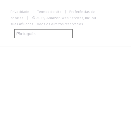
Privacidade
Termos do site
Preferências de
cookies
© 2026, Amazon Web Services, Inc. ou
suas afiliadas. Todos os direitos reservados.
Português