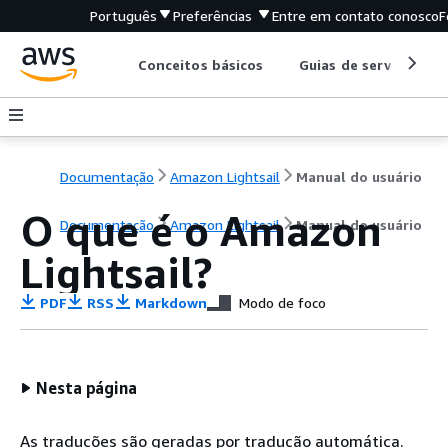
Português
Preferências
Entre em contato conosco
F
Conceitos básicos
Guias de serviço
Documentação
Amazon Lightsail
Manual do usuário
O que é o Amazon
Documentação
Amazon Lightsail
Manual do usuário
Lightsail?
PDF
RSS
Markdown
Modo de foco
Nesta página
As traduções são geradas por tradução automática.