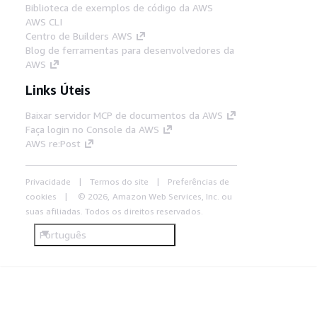
Biblioteca de exemplos de código da AWS
AWS CLI
Centro de Builders AWS
Blog de ferramentas para desenvolvedores da
AWS
Links Úteis
Baixar servidor MCP de documentos da AWS
Faça login no Console da AWS
AWS re:Post
Privacidade
Termos do site
Preferências de
cookies
© 2026, Amazon Web Services, Inc. ou
suas afiliadas. Todos os direitos reservados.
Português