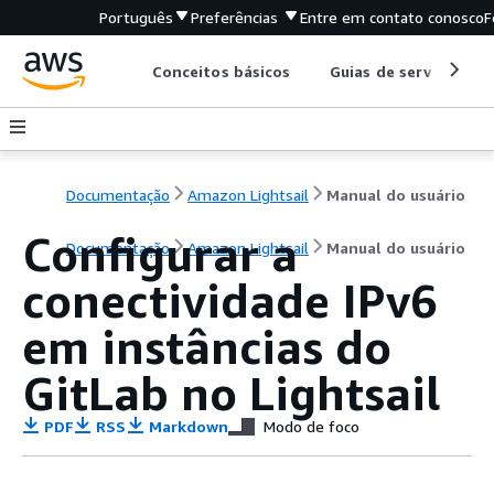
Português
Preferências
Entre em contato conosco
F
Conceitos básicos
Guias de serviço
Documentação
Amazon Lightsail
Manual do usuário
Configurar a
Documentação
Amazon Lightsail
Manual do usuário
conectividade IPv6
em instâncias do
GitLab no Lightsail
PDF
RSS
Markdown
Modo de foco