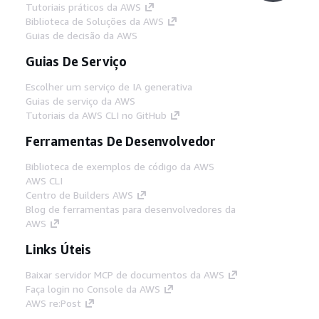
Tutoriais práticos da AWS
Biblioteca de Soluções da AWS
Guias de decisão da AWS
Guias De Serviço
Escolher um serviço de IA generativa
Guias de serviço da AWS
Tutoriais da AWS CLI no GitHub
Ferramentas De Desenvolvedor
Biblioteca de exemplos de código da AWS
AWS CLI
Centro de Builders AWS
Blog de ferramentas para desenvolvedores da
AWS
Links Úteis
Baixar servidor MCP de documentos da AWS
Faça login no Console da AWS
AWS re:Post