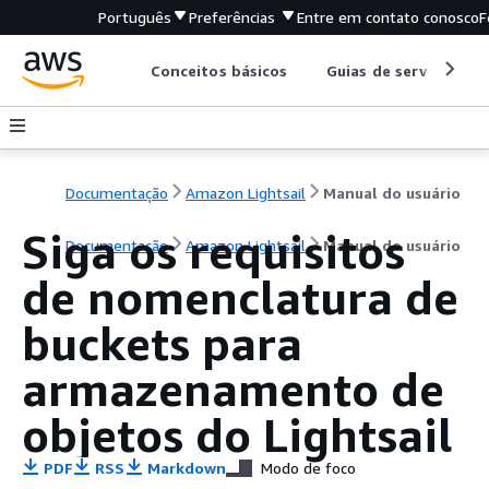
Português
Preferências
Entre em contato conosco
F
Conceitos básicos
Guias de serviço
Documentação
Amazon Lightsail
Manual do usuário
Siga os requisitos
Documentação
Amazon Lightsail
Manual do usuário
de nomenclatura de
buckets para
armazenamento de
objetos do Lightsail
PDF
RSS
Markdown
Modo de foco