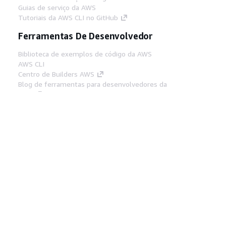
Guias de serviço da AWS
Tutoriais da AWS CLI no GitHub
Ferramentas De Desenvolvedor
Biblioteca de exemplos de código da AWS
AWS CLI
Centro de Builders AWS
Blog de ferramentas para desenvolvedores da
AWS
Links Úteis
Baixar servidor MCP de documentos da AWS
Faça login no Console da AWS
AWS re:Post
Privacidade
Termos do site
Preferências de
cookies
© 2026, Amazon Web Services, Inc. ou
suas afiliadas. Todos os direitos reservados.
Português