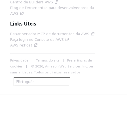
Centro de Builders AWS
Blog de ferramentas para desenvolvedores da
AWS
Links Úteis
Baixar servidor MCP de documentos da AWS
Faça login no Console da AWS
AWS re:Post
Privacidade
Termos do site
Preferências de
cookies
© 2026, Amazon Web Services, Inc. ou
suas afiliadas. Todos os direitos reservados.
Português