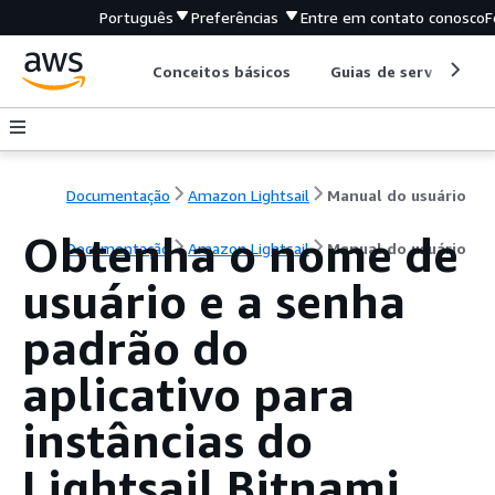
Português
Preferências
Entre em contato conosco
F
Conceitos básicos
Guias de serviço
Documentação
Amazon Lightsail
Manual do usuário
Obtenha o nome de
Documentação
Amazon Lightsail
Manual do usuário
usuário e a senha
padrão do
aplicativo para
instâncias do
Lightsail Bitnami