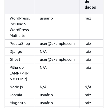
de
dados
WordPress,
usuário
raiz
incluindo
WordPress
Multisite
PrestaShop
user@example.com
raiz
Django
N/A
raiz
Ghost
user@example.com
raiz
Pilha do
N/A
raiz
LAMP (PHP
5 e PHP 7)
Node.js
N/A
N/A
Joomla
usuário
raiz
Magento
usuário
raiz