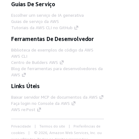
Guias De Serviço
Escolher um serviço de IA generativa
Guias de serviço da AWS
Tutoriais da AWS CLI no GitHub
Ferramentas De Desenvolvedor
Biblioteca de exemplos de código da AWS
AWS CLI
Centro de Builders AWS
Blog de ferramentas para desenvolvedores da
AWS
Links Úteis
Baixar servidor MCP de documentos da AWS
Faça login no Console da AWS
AWS re:Post
Privacidade
Termos do site
Preferências de
cookies
© 2026, Amazon Web Services, Inc. ou