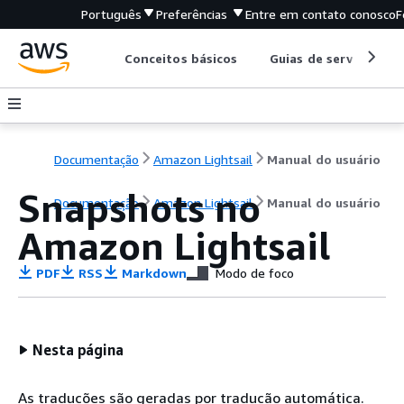
Português
Preferências
Entre em contato conosco
F
Conceitos básicos
Guias de serviço
Documentação
Amazon Lightsail
Manual do usuário
Snapshots no
Documentação
Amazon Lightsail
Manual do usuário
Amazon Lightsail
PDF
RSS
Markdown
Modo de foco
Nesta página
As traduções são geradas por tradução automática.