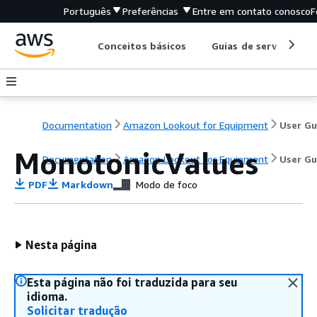
Português
Preferências
Entre em contato conosco
F
Conceitos básicos
Guias de serviço
Documentation
Amazon Lookout for Equipment
MonotonicValues
Documentation
Amazon Lookout for Equipment
User Gu
PDF
Markdown
Modo de foco
Nesta página
Esta página não foi traduzida para seu
idioma.
Solicitar tradução