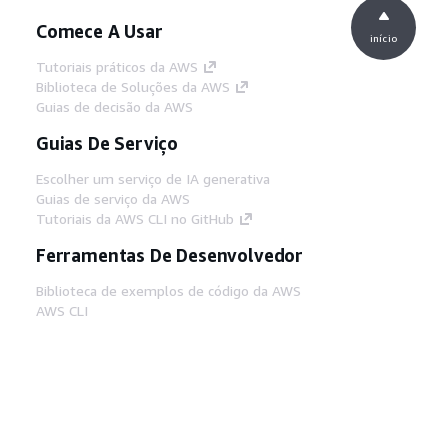
Comece A Usar
início
Tutoriais práticos da AWS
Biblioteca de Soluções da AWS
Guias de decisão da AWS
Guias De Serviço
Escolher um serviço de IA generativa
Guias de serviço da AWS
Tutoriais da AWS CLI no GitHub
Ferramentas De Desenvolvedor
Biblioteca de exemplos de código da AWS
AWS CLI
Centro de Builders AWS
Blog de ferramentas para desenvolvedores da
AWS
Links Úteis
Baixar servidor MCP de documentos da AWS