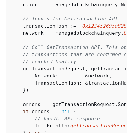
    client := managedblockchainquery.New(
// inputs for GetTransaction API
    transactionHash := 
"
0x123452695a82868
    network := managedblockchainquery.
Que
// Call GetTransaction API. This oper
// transactions that are conﬁrmed on 
// reached ﬁnality.
    getTransactionRequest, getTransaction
        Network:         &network,

        TransactionHash: &transactionHash,
    })

    errors := getTransactionRequest.Send()
if
 errors == 
nil
{
// handle API response
        fmt.Println(
getTransactionRespons
    } 
else
{