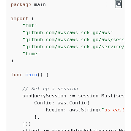
package
 main

import
 (

"fmt"
"github.com/aws/aws-sdk-go/aws"
"github.com/aws/aws-sdk-go/aws/sessio
"github.com/aws/aws-sdk-go/service/ma
"time"
)

func
main
()
{
// Set up a session
    ambQuerySession := session.Must(sessi
        Config: aws.Config
{
            Region: aws.String(
"
us-east-1
        },

    }))

    client := managedblockchainquery.New(