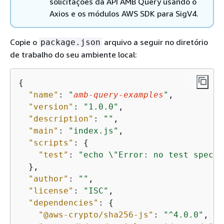
solicitações da API AMB Query usando o
Axios e os módulos AWS SDK para SigV4.
Copie o
arquivo a seguir no diretório
package.json
de trabalho do seu ambiente local:
{
"name"
: 
"
amb-query-examples
"
,

"version"
: 
"1.0.0"
,

"description"
: 
""
,

"main"
: 
"index.js"
,

"scripts"
: 
{
"test"
: 
"echo \"Error: no test specif
  },

"author"
: 
""
,

"license"
: 
"ISC"
,

"dependencies"
: 
{
"@aws-crypto/sha256-js"
: 
"^4.0.0"
,
