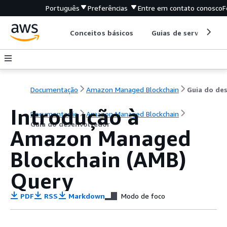
Português
Preferências
Entre em contato conosco
F
Conceitos básicos
Guias de serviço
Documentação
Amazon Managed Blockchain
Introdução à
Documentação
Amazon Managed Blockchain
Guia do desenvolvedor
Amazon Managed
Blockchain (AMB)
Query
PDF
RSS
Markdown
Modo de foco