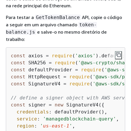
na rede principal do Ethereum.
Para testar a
API, copie o código
GetTokenBalance
a seguir em um arquivo chamado
token-
e salve-o no mesmo diretório de
balance.js
trabalho:
const
 axios = 
require
(
'axios'
const
 SHA256 = 
require
(
'@aws-crypto/sha25
const
 defaultProvider = 
require
(
'@aws-sdk
const
 HttpRequest = 
require
(
'@aws-sdk/pro
const
 SignatureV4 = 
require
(
'@aws-sdk/sig
// define a signer object with AWS servic
const
 signer = 
new
 SignatureV4(
{
credentials
: defaultProvider(),

service
: 
'managedblockchain-query'
,

region
: 
'
us-east-1
'
,
