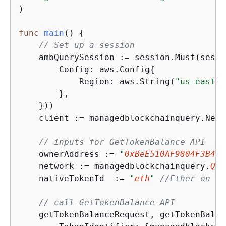
)

func
main
()
{
// Set up a session
    ambQuerySession := session.Must(sessi
        Config: aws.Config
{
            Region: aws.String(
"us-east-1
        },

    }))

    client := managedblockchainquery.New(
// inputs for GetTokenBalance API
    ownerAddress := 
"
0xBeE510AF9804F3B459
    network := managedblockchainquery.
Que
    nativeTokenId  := 
"
eth
"
//Ether on Et
// call GetTokenBalance API
    getTokenBalanceRequest, getTokenBalan