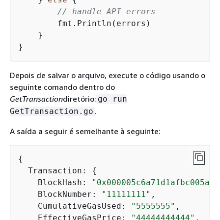
// handle API errors
        fmt.Println(errors)

    }

}
Depois de salvar o arquivo, execute o código usando o
seguinte comando dentro do
GetTransaction
diretório:
go run
.
GetTransaction.go
A saída a seguir é semelhante à seguinte:
{
  Transaction: 
{
    BlockHash: 
"0x000005c6a71d1afbc005a65
    BlockNumber: 
"11111111"
,

    CumulativeGasUsed: 
"5555555"
,

    EffectiveGasPrice: 
"44444444444"
,
