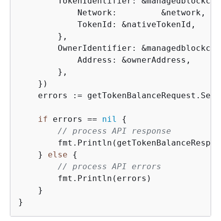
        TokenIdentifier: &managedblockcha
            Network:         &network,

            TokenId: &nativeTokenId,

        },

        OwnerIdentifier: &managedblockcha
            Address: &ownerAddress,

        },

    })

    errors := getTokenBalanceRequest.Send(
if
 errors == 
nil
{
// process API response
        fmt.Println(getTokenBalanceRespons
    } 
else
{
// process API errors
        fmt.Println(errors)

    }

}