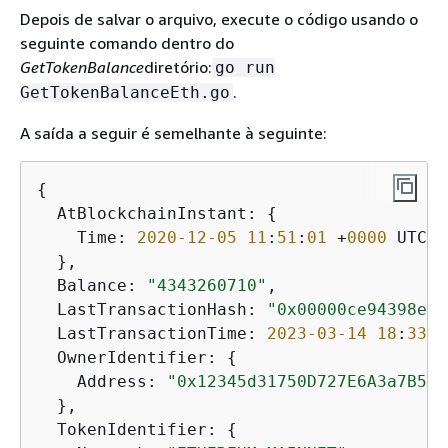
Depois de salvar o arquivo, execute o código usando o
seguinte comando dentro do
GetTokenBalance
diretório:
go run
.
GetTokenBalanceEth.go
A saída a seguir é semelhante à seguinte:
{
  AtBlockchainInstant: 
{
    Time: 
2020
-12
-05
11
:
51
:
01
 +
0000
 UTC

  },

  Balance: 
"4343260710"
,

  LastTransactionHash: 
"0x00000ce94398e56
  LastTransactionTime: 
2023
-03
-14
18
:
33
:
5
  OwnerIdentifier: 
{
    Address: 
"0x12345d31750D727E6A3a7B534
  },

  TokenIdentifier: 
{