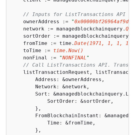
// Inputs for ListTransactions API
    ownerAddress := 
"
0x00000bf26964af9d7e
    network := managedblockchainquery.
Que
    sortOrder := managedblockchainquery.
S
    fromTime := time.
Date(
1971
, 
1
, 
1
, 
1
, 
    toTime := 
time.Now()
    nonFinal := 
"
NONFINAL
"
// Call ListTransactions API. Transac
    listTransactionRequest, listTransacti
        Address: &ownerAddress,

        Network: &network,

        Sort: &managedblockchainquery.Lis
            SortOrder: &sortOrder,

        },

        FromBlockchainInstant: &managedbl
            Time: &fromTime,

        },
