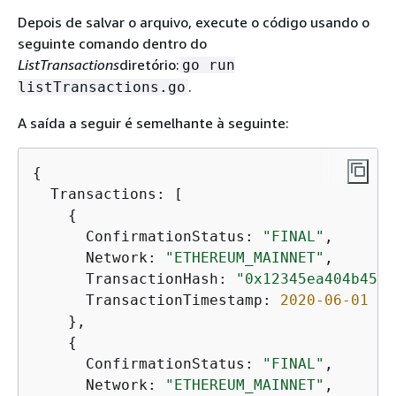
Depois de salvar o arquivo, execute o código usando o
seguinte comando dentro do
ListTransactions
diretório:
go run
.
listTransactions.go
A saída a seguir é semelhante à seguinte:
{
  Transactions: [

{
      ConfirmationStatus: 
"FINAL"
,

      Network: 
"ETHEREUM_MAINNET"
,

      TransactionHash: 
"0x12345ea404b4532
      TransactionTimestamp: 
2020
-06
-01
01
    },

{
      ConfirmationStatus: 
"FINAL"
,

      Network: 
"ETHEREUM_MAINNET"
,
