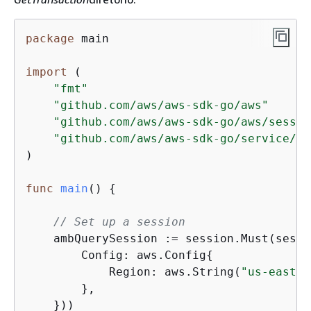
package
 main

import
 (

"fmt"
"github.com/aws/aws-sdk-go/aws"
"github.com/aws/aws-sdk-go/aws/sessio
"github.com/aws/aws-sdk-go/service/ma
)

func
main
()
{
// Set up a session
    ambQuerySession := session.Must(sessi
        Config: aws.Config
{
            Region: aws.String(
"us-east-1
        },

    }))
