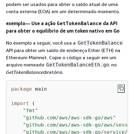
podem ser usados para obter o saldo atual de uma
conta externa (EOA) em um determinado momento.
exemplo— Use a ação
da API
GetTokenBalance
para obter o equilíbrio de um token nativo em Go
No exemplo a seguir, você usa a
GetTokenBalance
API para obter um saldo de endereço Ether (ETH) na
Ethereum Mainnet. Copie o código a seguir em um
arquivo nomeado
no
GetTokenBalanceEth.go
GetTokenBalance
diretório.
package
 main

import
 (

"fmt"
"github.com/aws/aws-sdk-go/aws"
"github.com/aws/aws-sdk-go/aws/sessio
"github.com/aws/aws-sdk-go/service/ma