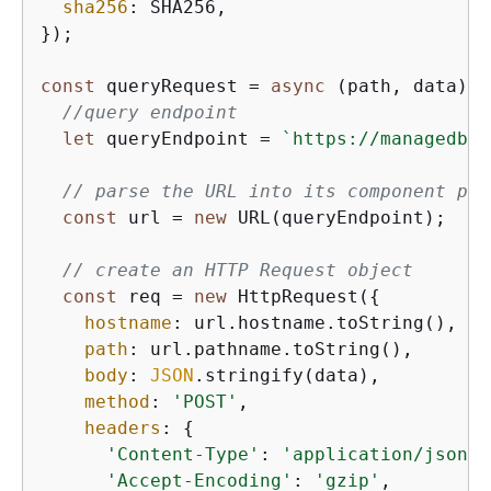
sha256
: SHA256,

});

const
 queryRequest = 
async
 (path, data) =
//query endpoint
let
 queryEndpoint = 
`https://managedblo
// parse the URL into its component par
const
 url = 
new
 URL(queryEndpoint);

// create an HTTP Request object
const
 req = 
new
 HttpRequest(
{
hostname
: url.hostname.toString(),

path
: url.pathname.toString(),

body
: 
JSON
.stringify(data),

method
: 
'POST'
,

headers
: 
{
'Content-Type'
: 
'application/json'
,

'Accept-Encoding'
: 
'gzip'
,
