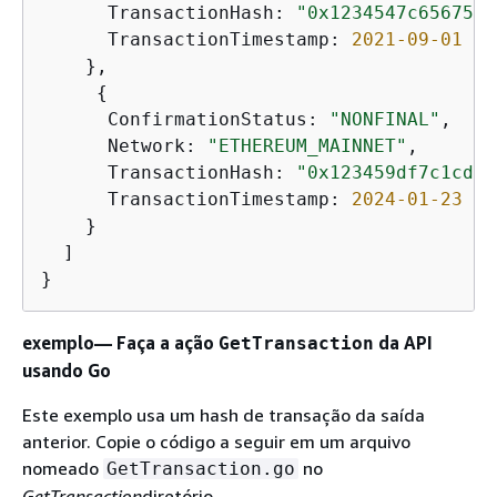
      TransactionHash: 
"0x1234547c65675d8
      TransactionTimestamp: 
2021
-09
-01
20
    },

{
      ConfirmationStatus: 
"NONFINAL"
,

      Network: 
"ETHEREUM_MAINNET"
,

      TransactionHash: 
"0x123459df7c1cd42
      TransactionTimestamp: 
2024
-01
-23
17
    }

  ]

}
exemplo— Faça a ação
da API
GetTransaction
usando Go
Este exemplo usa um hash de transação da saída
anterior. Copie o código a seguir em um arquivo
nomeado
no
GetTransaction.go
GetTransaction
diretório.