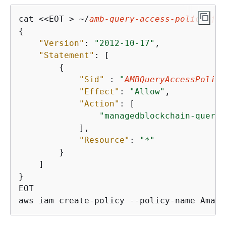
cat <<EOT > ~/
amb-query-access-policy.jso
{
"Version"
: 
"2012-10-17"
,

"Statement"
: [

{
"Sid"
 : 
"
AMBQueryAccessPolicy
"Effect"
: 
"Allow"
,

"Action"
: [

"managedblockchain-query:
            ],

"Resource"
: 
"*"
        }

    ]

}

EOT

aws iam create-policy --policy-name Amazo