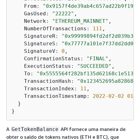
    From: 
"0x9157f4de39ab4c657ad22b9f1999
    GasUsed: 
"22222"
,

    Network: 
"ETHEREUM_MAINNET"
,

    NumberOfTransactions: 
111
,

    SignatureR: 
"0x99999894fd2df2d039b355
    SignatureS: 
"0x77777a101e7f37dd2dd0bf
    SignatureV: 
0
,

    ConfirmationStatus: 
"FINAL"
, 

    ExecutionStatus: 
"SUCCEEDED"
, 

    To: 
"0x5555564f282bf135d62168c1e51328
    TransactionHash: 
"0x123452695a8286895
    TransactionIndex: 
11
,

    TransactionTimestamp: 
2022
-02
-02
01
:
0
  }

}
A
API fornece uma maneira de
GetTokenBalance
obter o saldo de tokens nativos (ETH e BTC), que