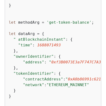
}

let
 methodArg = 
'get-token-balance'
;

let
 dataArg = 
{
" atBlockchainInstant"
: 
{
"time"
: 
1688071493
  },  

"ownerIdentifier"
: 
{
"address"
: 
"
0xf3B0073E3a7F747C7A38B
  },

"tokenIdentifier"
: 
{
"contractAddress"
:
"
0xA0b86991c6218b
"network"
:
"ETHEREUM_MAINNET"
  }

}
