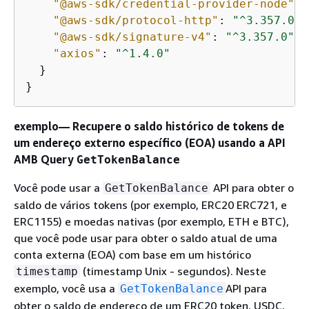
"@aws-sdk/credential-provider-node"
: 
"@aws-sdk/protocol-http"
: 
"^3.357.0"
,

"@aws-sdk/signature-v4"
: 
"^3.357.0"
,

"axios"
: 
"^1.4.0"
  }

}
exemplo— Recupere o saldo histórico de tokens de
um endereço externo específico (EOA) usando a API
AMB Query
GetTokenBalance
Você pode usar a
API para obter o
GetTokenBalance
saldo de vários tokens (por exemplo, ERC20 ERC721, e
ERC1155) e moedas nativas (por exemplo, ETH e BTC),
que você pode usar para obter o saldo atual de uma
conta externa (EOA) com base em um histórico
(timestamp Unix - segundos). Neste
timestamp
exemplo, você usa a
API para
GetTokenBalance
obter o saldo de endereço de um ERC20 token, USDC,