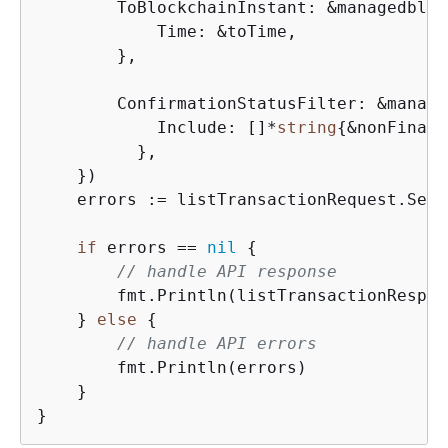
        ToBlockchainInstant: &managedbloc
            Time: &toTime,

        },

        ConfirmationStatusFilter: &manage
            Include: []*
string
{
&nonFinal},
          },

    })

    errors := listTransactionRequest.Send(
if
 errors == 
nil
{
// handle API response
        fmt.Println(listTransactionRespons
    } 
else
{
// handle API errors
        fmt.Println(errors)

    }

}