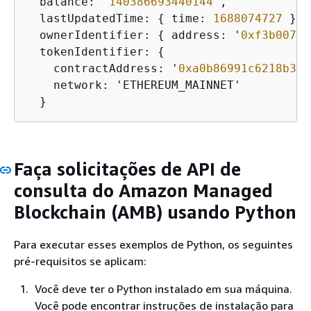
  balance: '
140386693440144
',

  lastUpdatedTime: 
{
 time: 
1688074727
 },

  ownerIdentifier: 
{
 address: '
0xf3b0073e
  tokenIdentifier: 
{
    contractAddress: '
0xa0b86991c6218b36c
    network: 'ETHEREUM_MAINNET'

  }
Faça solicitações de API de
consulta do Amazon Managed
Blockchain (AMB) usando Python
Para executar esses exemplos de Python, os seguintes
pré-requisitos se aplicam:
Você deve ter o Python instalado em sua máquina.
Você pode encontrar instruções de instalação para