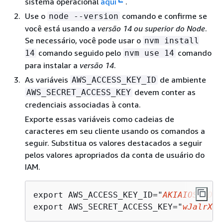
sistema operacional
aqui
.
Use o
comando e confirme se
node --version
você está usando a
versão 14 ou superior do Node
.
Se necessário, você pode usar o
nvm install
comando seguido pelo
comando
14
nvm use 14
para instalar a
versão 14
.
As variáveis
de ambiente
AWS_ACCESS_KEY_ID
devem conter as
AWS_SECRET_ACCESS_KEY
credenciais associadas à conta.
Exporte essas variáveis como cadeias de
caracteres em seu cliente usando os comandos a
seguir. Substitua os valores destacados a seguir
pelos valores apropriados da conta de usuário do
IAM.
export AWS_ACCESS_KEY_ID="
AKIAIOSFODNN
export AWS_SECRET_ACCESS_KEY="
wJalrXUt