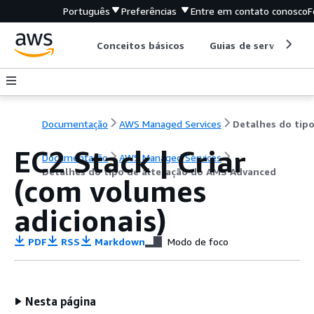
Português
Preferências
Entre em contato conosco
F
Conceitos básicos
Guias de serviço
Documentação
AWS Managed Services
EC2 Stack | Criar
Documentação
AWS Managed Services
Detalhes do tipo de alteração do AMS Advanced
(com volumes
adicionais)
PDF
RSS
Markdown
Modo de foco
Nesta página