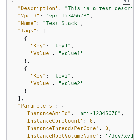
{
"Description"
: 
"This is a test descript
"VpcId"
: 
"vpc-12345678"
,

"Name"
: 
"Test Stack"
,

"Tags"
: [

{
"Key"
: 
"key1"
,

"Value"
: 
"value1"
    },

{
"Key"
: 
"key2"
,

"Value"
: 
"value2"
    }

  ],

"Parameters"
: 
{
"InstanceAmiId"
: 
"ami-12345678"
,

"InstanceCoreCount"
: 
0
,

"InstanceThreadsPerCore"
: 
0
,

"InstanceRootVolumeName"
: 
"/dev/xvda"