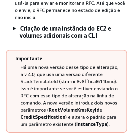
usá-la para enviar e monitorar a RFC. Até que você
o envie, o RFC permanece no estado de edição e
não inicia.
Criação de uma instância do EC2 e
volumes adicionais com a CLI
Importante
Há uma nova versão desse tipo de alteração,
a v 4.0, que usa uma versão diferente
StackTemplateId (stm-nn8v8ffhcal611bmo).
Isso é importante se você estiver enviando o
RFC com esse tipo de alteração na linha de
comando. A nova versão introduz dois novos
parâmetros (
RootVolumeKmsKeyId
e
CreditSpecification
) e altera o padrão para
um parâmetro existente (
InstanceType
).