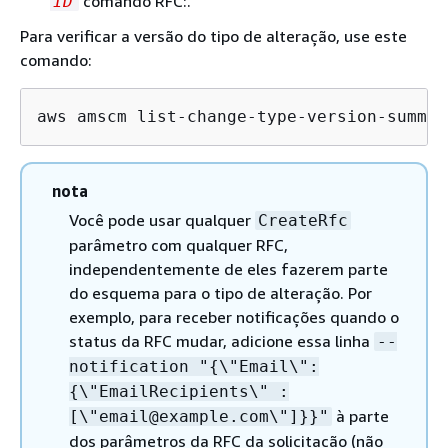
comando RFC:.
ID
Para verificar a versão do tipo de alteração, use este
comando:
aws amscm list-change-type-version-summar
nota
Você pode usar qualquer
CreateRfc
parâmetro com qualquer RFC,
independentemente de eles fazerem parte
do esquema para o tipo de alteração. Por
exemplo, para receber notificações quando o
status da RFC mudar, adicione essa linha
--
notification "
{
\"Email\":
{
\"EmailRecipients\" :
à parte
[\"email@example.com\"]}}"
dos parâmetros da RFC da solicitação (não