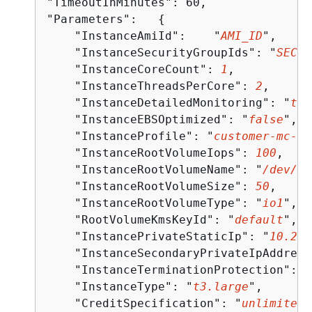
"TimeoutInMinutes": 60,

"Parameters":   
{
    "InstanceAmiId":    "
AMI_ID
",

    "InstanceSecurityGroupIds": "
SECUR
    "InstanceCoreCount": 
1
,

    "InstanceThreadsPerCore": 
2
,    

    "InstanceDetailedMonitoring": "
tru
    "InstanceEBSOptimized": "
false
",

    "InstanceProfile": "
customer-mc-ec
    "InstanceRootVolumeIops": 
100
,

    "InstanceRootVolumeName": "
/dev/xv
    "InstanceRootVolumeSize": 
50
,

    "InstanceRootVolumeType": "
io1
",

    "RootVolumeKmsKeyId": "
default
",

    "InstancePrivateStaticIp": "
10.27.
    "InstanceSecondaryPrivateIpAddress
    "InstanceTerminationProtection": "
    "InstanceType": "
t3.large
",

    "CreditSpecification": "
unlimited
"