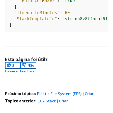
"EnforceIMDSV2"
: 
"true"
  },

"TimeoutInMinutes"
: 
60
,

"StackTemplateId"
: 
"stm-nn8v8ffhcal611b
Esta página foi útil?
Sim
Não
Fornecer feedback
Próximo tópico:
Elastic File System (EFS) | Criar
Tópico anterior:
EC2 Stack | Criar