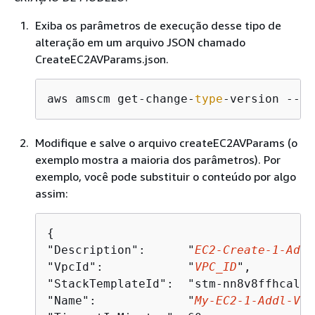
Exiba os parâmetros de execução desse tipo de
alteração em um arquivo JSON chamado
CreateEC2AVParams.json.
aws amscm get-change-
type
-version --ch
Modifique e salve o arquivo createEC2AVParams (o
exemplo mostra a maioria dos parâmetros). Por
exemplo, você pode substituir o conteúdo por algo
assim:
{
"Description":      "
EC2-Create-1-Addl
"VpcId":            "
VPC_ID
",

"StackTemplateId":  "stm-nn8v8ffhcal61
"Name":             "
My-EC2-1-Addl-Vol