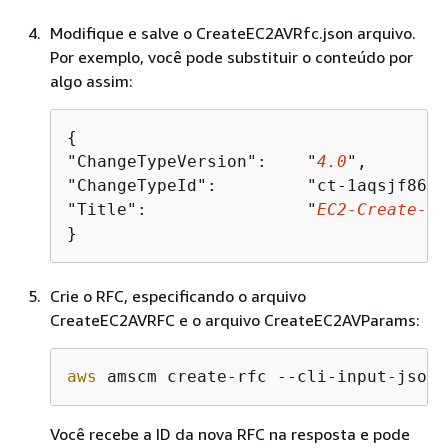
Modifique e salve o CreateEC2AVRfc.json arquivo.
Por exemplo, você pode substituir o conteúdo por
algo assim:
{
"ChangeTypeVersion":    "
4.0
",

"ChangeTypeId":         "ct-1aqsjf86w6
"Title":                "
EC2-Create-1-
}
Crie o RFC, especificando o arquivo
CreateEC2AVRFC e o arquivo CreateEC2AVParams:
aws
 amscm create-rfc --cli-input-json 
Você recebe a ID da nova RFC na resposta e pode