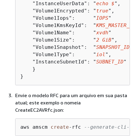
    "InstanceUserData": "
echo $
",

    "Volume1Encrypted": "
true
",

    "Volume1Iops":      "
IOPS
"

    "Volume1KmsKeyId":  "
KMS_MASTER_KE
    "Volume1Name":      "
xvdh
"

    "Volume1Size":      "
2 GiB
",

    "Volume1Snapshot":  "
SNAPSHOT_ID
",

    "Volume1Type":      "
iol
",

    "InstanceSubnetId": "
SUBNET_ID
"

    }

}
Envie o modelo RFC para um arquivo em sua pasta
atual; este exemplo o nomeia
CreateEC2AVRfc.json:
aws amscm 
create
-
rfc 
--generate-cli-sk