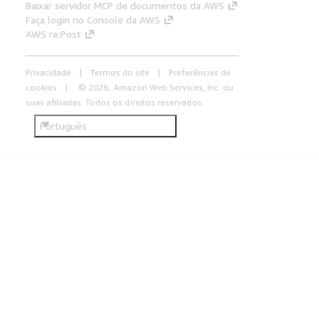
Baixar servidor MCP de documentos da AWS
Faça login no Console da AWS
AWS re:Post
Privacidade
Termos do site
Preferências de
cookies
© 2026, Amazon Web Services, Inc. ou
suas afiliadas. Todos os direitos reservados.
Português