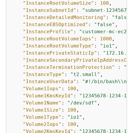
"InstanceRootVolumeSize"
: 
100
,

"InstanceSubnetId"
: 
"subnet-12345678"
"InstanceDetailedMonitoring"
: 
"false"
"InstanceEBSOptimized"
: 
"false"
,

"InstanceProfile"
: 
"customer-mc-ec2-i
"InstanceRootVolumeIops"
: 
1000
,

"InstanceRootVolumeType"
: 
"io1"
,

"InstancePrivateStaticIp"
: 
"172.16.0.
"InstanceSecondaryPrivateIpAddressCou
"InstanceTerminationProtection"
 : 
"tr
"InstanceType"
: 
"t2.small"
,

"InstanceUserData"
: 
"#!/bin/bash\\npw
"Volume1Iops"
: 
100
,

"Volume1KmsKeyId"
: 
"12345678-1234-123
"Volume1Name"
: 
"/dev/sdf"
,

"Volume1Size"
: 
100
,

"Volume1Type"
: 
"io1"
,

"Volume2Iops"
: 
100
,

"Volume2KmsKeyId"
: 
"12345678-1234-123