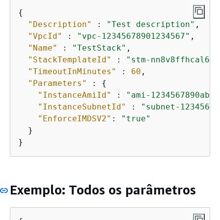
{
"Description"
 : 
"Test description"
,

"VpcId"
 : 
"vpc-12345678901234567"
,

"Name"
 : 
"TestStack"
,

"StackTemplateId"
 : 
"stm-nn8v8ffhcal611
"TimeoutInMinutes"
 : 
60
,

"Parameters"
 : 
{
"InstanceAmiId"
 : 
"ami-1234567890abcd
"InstanceSubnetId"
 : 
"subnet-12345678
"EnforceIMDSV2"
: 
"true"
  }

}
Exemplo: Todos os parâmetros