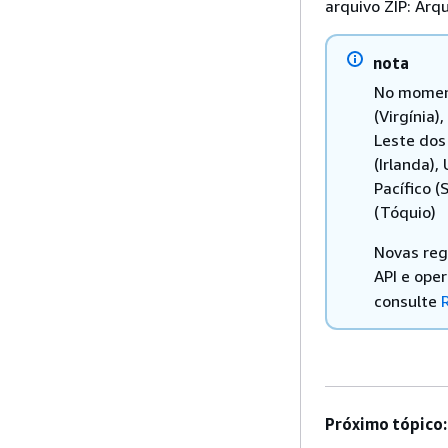
arquivo ZIP: Arq
nota
No moment
(Virgínia
Leste dos 
(Irlanda),
Pacífico (
(Tóquio)
Novas reg
API e ope
consulte
Próximo tópico: