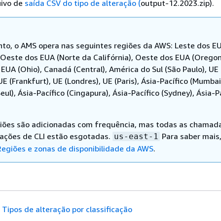
uivo de
saída CSV do tipo de alteração (
output-12.2023.zip).
o, o AMS opera nas seguintes regiões da AWS: Leste dos E
), Oeste dos EUA (Norte da Califórnia), Oeste dos EUA (Oregon
EUA (Ohio), Canadá (Central), América do Sul (São Paulo), UE
 UE (Frankfurt), UE (Londres), UE (Paris), Ásia-Pacífico (Mumbai
Seul), Ásia-Pacífico (Cingapura), Ásia-Pacífico (Sydney), Ásia-P
iões são adicionadas com frequência, mas todas as chamad
rações de CLI estão esgotadas.
Para saber mais
us-east-1
Regiões e zonas de disponibilidade da AWS
.
Tipos de alteração por classificação