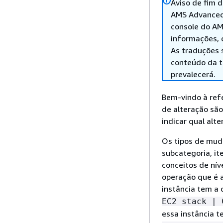
Aviso de fim 
AMS Advanced.
console do AM
informações, 
As traduções 
conteúdo da tr
prevalecerá.
Bem-vindo à ref
de alteração são
indicar qual alt
Os tipos de mud
subcategoria, it
conceitos de nív
operação que é a
instância tem a 
EC2 stack | 
essa instância t