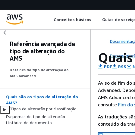
Conceitos básicos
Guias de serviç
Documentaç
Referência avançada de
tipo de alteração do
Quais
Documentaç
AMS
PDF
RSS
M
Detalhes do tipo de alteração do
AMS Advanced
Aviso de fim do 
Advanced. Depoi
Quais são os tipos de alteração do
AMS Advanced ou
AMS?
consulte
Fim do
Tipos de alteração por classificação
As traduções são
Esquemas de tipo de alteração
Histórico do documento
conteúdo da trad