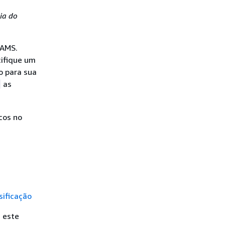
ia do
 AMS.
cifique um
o para sua
as
cos no
sificação
a este