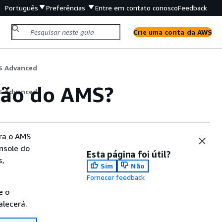
Português
Preferências
Entre em contato conosco
Feedback
Crie uma conta da AWS
MS Advanced
ação do AMS?
MS Advanced
ara o AMS
nsole do
Esta página foi útil?
s,
Sim
Não
Fornecer feedback
e o
alecerá.