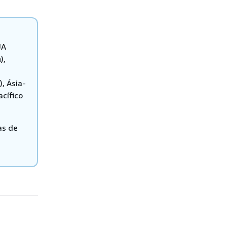
UA
),
), Ásia-
acífico
as de
,