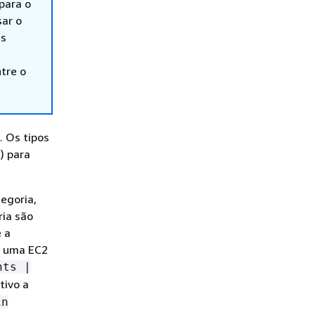
para o
ar o
is
tre o
. Os tipos
) para
egoria,
ria são
e a
ia uma EC2
nts |
tivo a
in