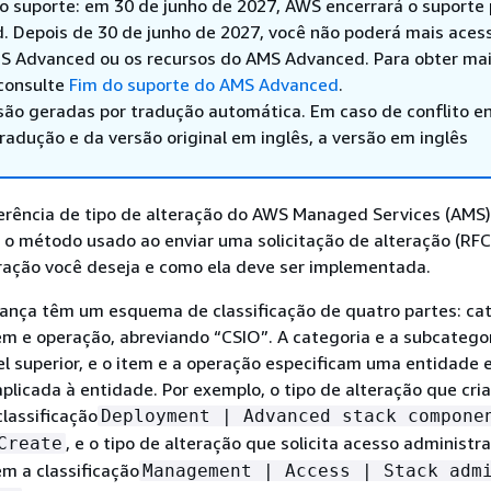
do suporte: em 30 de junho de 2027, AWS encerrará o suporte 
 Depois de 30 de junho de 2027, você não poderá mais acess
S Advanced ou os recursos do AMS Advanced. Para obter ma
consulte
Fim do suporte do AMS Advanced
.
são geradas por tradução automática. Em caso de conflito en
adução e da versão original em inglês, a versão em inglês
erência de tipo de alteração do AWS Managed Services (AMS)
 o método usado ao enviar uma solicitação de alteração (RFC
eração você deseja e como ela deve ser implementada.
ança têm um esquema de classificação de quatro partes: cat
em e operação, abreviando “CSIO”. A categoria e a subcatego
el superior, e o item e a operação especificam uma entidade 
plicada à entidade. Por exemplo, o tipo de alteração que cr
classificação
Deployment | Advanced stack compone
, e o tipo de alteração que solicita acesso administra
Create
em a classificação
Management | Access | Stack adm