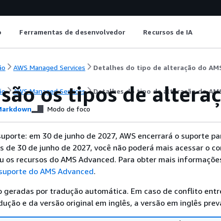
o
Ferramentas de desenvolvedor
Recursos de IA
ão
AWS Managed Services
Detalhes do tipo de alteração do A
 são os tipos de alter
ão
AWS Managed Services
Detalhes do tipo de alteração do A
arkdown
Modo de foco
suporte: em 30 de junho de 2027, AWS encerrará o suporte p
s de 30 de junho de 2027, você não poderá mais acessar o co
 os recursos do AMS Advanced. Para obter mais informaçõe
 suporte do AMS Advanced
.
 geradas por tradução automática. Em caso de conflito entr
ução e da versão original em inglês, a versão em inglês prev