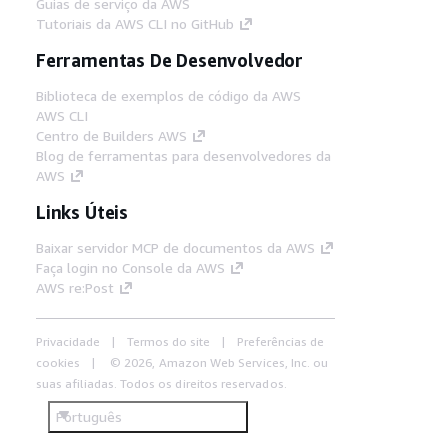
Guias de serviço da AWS
Tutoriais da AWS CLI no GitHub
Ferramentas De Desenvolvedor
Biblioteca de exemplos de código da AWS
AWS CLI
Centro de Builders AWS
Blog de ferramentas para desenvolvedores da
AWS
Links Úteis
Baixar servidor MCP de documentos da AWS
Faça login no Console da AWS
AWS re:Post
Privacidade
Termos do site
Preferências de
cookies
© 2026, Amazon Web Services, Inc. ou
suas afiliadas. Todos os direitos reservados.
Português