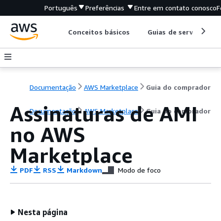
Português
Preferências
Entre em contato conosco
F
Conceitos básicos
Guias de serviço
Documentação
AWS Marketplace
Guia do comprador
Assinaturas de AMI
Documentação
AWS Marketplace
Guia do comprador
no AWS
Marketplace
PDF
RSS
Markdown
Modo de foco
Nesta página