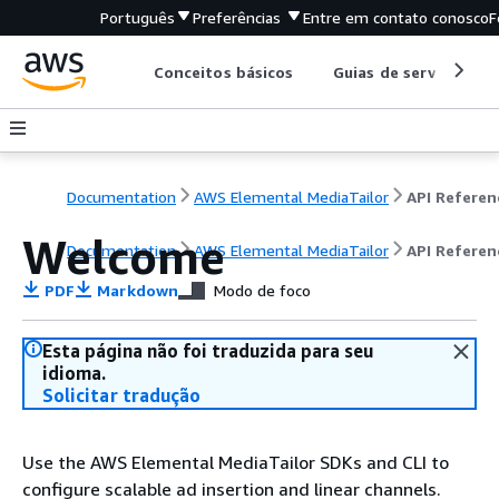
Português
Preferências
Entre em contato conosco
F
Conceitos básicos
Guias de serviço
Documentation
AWS Elemental MediaTailor
API Referen
Welcome
Documentation
AWS Elemental MediaTailor
API Referen
PDF
Markdown
Modo de foco
Esta página não foi traduzida para seu
idioma.
Solicitar tradução
Use the AWS Elemental MediaTailor SDKs and CLI to
configure scalable ad insertion and linear channels.