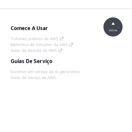
Comece A Usar
início
Tutoriais práticos da AWS
Biblioteca de Soluções da AWS
Guias de decisão da AWS
Guias De Serviço
Escolher um serviço de IA generativa
Guias de serviço da AWS
Tutoriais da AWS CLI no GitHub
Ferramentas De Desenvolvedor
Biblioteca de exemplos de código da AWS
AWS CLI
Centro de Builders AWS
Blog de ferramentas para desenvolvedores da
AWS