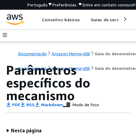
Português
Preferências
Entre em contato conosco
F
Conceitos básicos
Guias de serviço
Documentação
Amazon MemoryDB
Parâmetros
Documentação
Amazon MemoryDB
Guia do desenvolve
específicos do
mecanismo
PDF
RSS
Markdown
Modo de foco
Nesta página