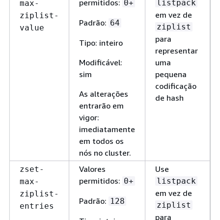
permitidos:
0+
listpack
max-
em vez de
ziplist-
Padrão:
64
ziplist
value
para
Tipo: inteiro
representar
Modificável:
uma
sim
pequena
codificação
As alterações
de hash
entrarão em
vigor:
imediatamente
em todos os
nós no cluster.
Valores
Use
zset-
permitidos:
0+
listpack
max-
em vez de
ziplist-
Padrão:
128
ziplist
entries
para