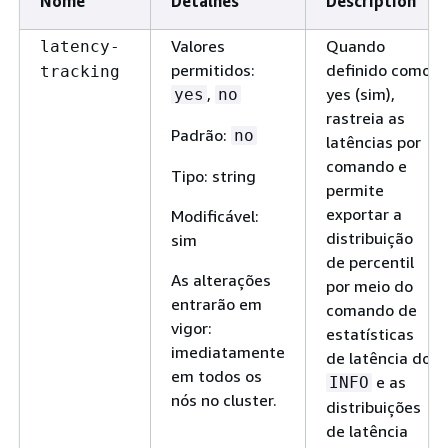
Nome
Detalhes
Description
Valores
Quando
latency-
permitidos:
definido como
tracking
,
yes (sim),
yes
no
rastreia as
Padrão:
no
latências por
comando e
Tipo: string
permite
exportar a
Modificável:
distribuição
sim
de percentil
As alterações
por meio do
entrarão em
comando de
vigor:
estatísticas
imediatamente
de latência do
em todos os
e as
INFO
nós no cluster.
distribuições
de latência