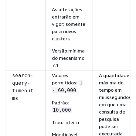
As alterações
entrarão em
vigor: somente
para novos
clusters.
Versão mínima
do mecanismo:
7.1
Valores
A quantidade
search-
permitidos:
máxima de
1
query-
tempo em
- 60,000
timeout-
milissegundos
ms
Padrão:
em que uma
10,000
consulta de
pesquisa
Tipo: inteiro
pode ser
executada.
Modificável: