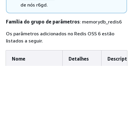
de nós r6gd.
Família do grupo de parâmetros
: memorydb_redis6
Os parâmetros adicionados no Redis OSS 6 estão
listados a seguir.
Nome
Detalhes
Descriptio
Tipo:
A política d
maxmemory-
STRING
remoção d
policy
chaves qua
Valores
uso máximo
permitidos:
memória é
volatile-lru,
atingido.
allkeys-lru,
volatile-lfu,
Consulte m
allkeys-lfu,
informaçõe