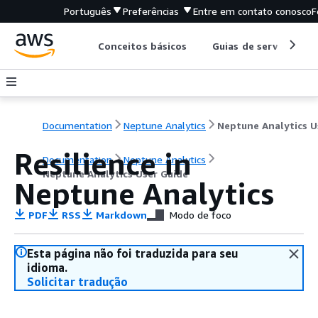
Português
Preferências
Entre em contato conosco
F
Conceitos básicos
Guias de serviço
Documentation
Neptune Analytics
Resilience in
Documentation
Neptune Analytics
Neptune Analytics User Guide
Neptune Analytics
PDF
RSS
Markdown
Modo de foco
Esta página não foi traduzida para seu
idioma.
Solicitar tradução