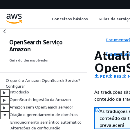
Conceitos básicos
Guias de serviç
Documentaç
OpenSearch Serviço
Amazon
Atual
Documentaç
Guia do desenvolvedor
OpenS
PDF
RSS
M
O que é o Amazon OpenSearch Service?
Configurar
As traduções são
Introdução
conteúdo da trad
OpenSearch Ingestão da Amazon
Amazon sem OpenSearch servidor
As traduções 
Criação e gerenciamento de domínios
conteúdo da tr
Enriquecimento semântico automático
prevalecerá.
Alterações de configuração