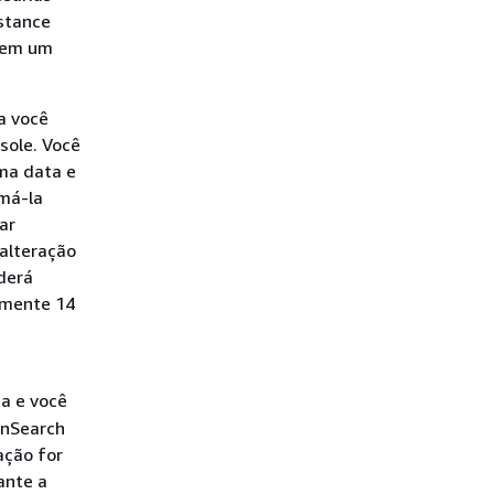
nstance
s em um
a você
sole. Você
ma data e
má-la
ar
alteração
derá
lmente 14
da e você
enSearch
ação for
ante a