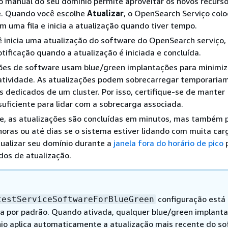
o manual do seu domínio permite aproveitar os novos recurs
. Quando você escolhe
Atualizar
, o OpenSearch Serviço colo
em uma fila e inicia a atualização quando tiver tempo.
inicia uma atualização do software do OpenSearch serviço, 
tificação quando a atualização é iniciada e concluída.
ções de software usam blue/green implantações para minimiz
atividade. As atualizações podem sobrecarregar temporaria
is dedicados de um cluster. Por isso, certifique-se de manter
uficiente para lidar com a sobrecarga associada.
, as atualizações são concluídas em minutos, mas também
 horas ou até dias se o sistema estiver lidando com muita car
ualizar seu domínio durante a
janela fora do horário de pico
p
dos de atualização.
configuração está
testServiceSoftwareForBlueGreen
a por padrão. Quando ativada, qualquer blue/green implant
io aplica automaticamente a atualização mais recente do s