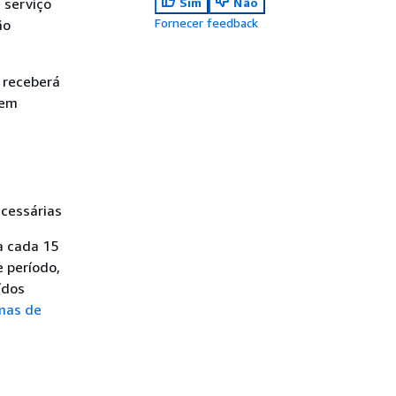
 serviço
Sim
Não
Fornecer feedback
ão
, receberá
sem
ecessárias
a cada 15
e período,
ídos
mas de