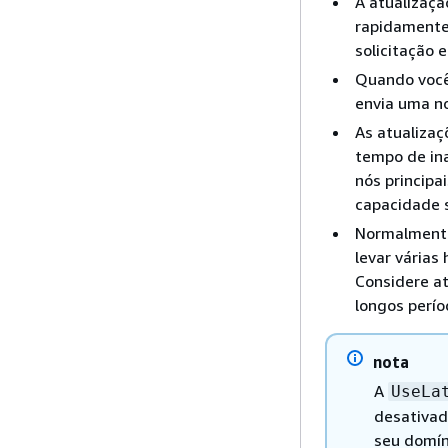
A atualizaçã
rapidamente
solicitação 
Quando você 
envia uma no
As atualiza
tempo de in
nós principa
capacidade s
Normalmente
levar várias
Considere at
longos perío
nota
A
UseLa
desativad
seu domín