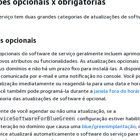
ões opcionais x obrigatórias
rviço tem duas grandes categorias de atualizações de soft
s opcionais
 opcionais do software de serviço geralmente incluem aprim
ovos atributos ou funcionalidades. As atualizações opcionais
us domínios e não há um prazo fixo para instalá-las. A dispon
 comunicada por e-mail e uma notificação no console. Você p
ualização imediatamente ou reagendá-la para uma data e hor
ocê também pode programá-la durante a
janela fora do horár
ioria das atualizações de software é opcional.
te de você agendar ou não uma atualização, se a
configuração estiver habili
viceSoftwareForBlueGreen
alteração no domínio que causa uma
blue/greenimplantação
, 
ice atualizará automaticamente o software do serviço para 