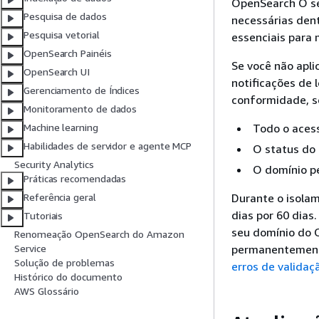
OpenSearch O ser
Pesquisa de dados
necessárias dent
Pesquisa vetorial
essenciais para
OpenSearch Painéis
Se você não apli
OpenSearch UI
notificações de 
Gerenciamento de Índices
conformidade, se
Monitoramento de dados
Todo o aces
Machine learning
Habilidades de servidor e agente MCP
O status do
Security Analytics
O domínio pe
Práticas recomendadas
Durante o isolam
Referência geral
dias por 60 dias
Tutoriais
seu domínio do 
Renomeação OpenSearch do Amazon
permanentemente
Service
Solução de problemas
erros de validaç
Histórico do documento
AWS Glossário