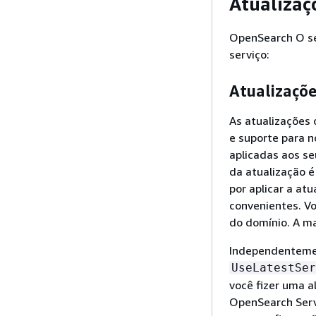
Atualizaç
OpenSearch O se
serviço:
Atualizaçõe
As atualizações
e suporte para n
aplicadas aos se
da atualização é
por aplicar a at
convenientes. V
do domínio. A ma
Independentemen
UseLatestSer
você fizer uma 
OpenSearch Serv