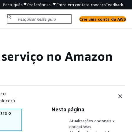
Português
Preferências
Entre em contato conosco
Feedback
Crie uma conta da AWS
e serviço no Amazon
e o
alecerá.
Nesta página
tre o
Atualizações opcionais x
obrigatórias