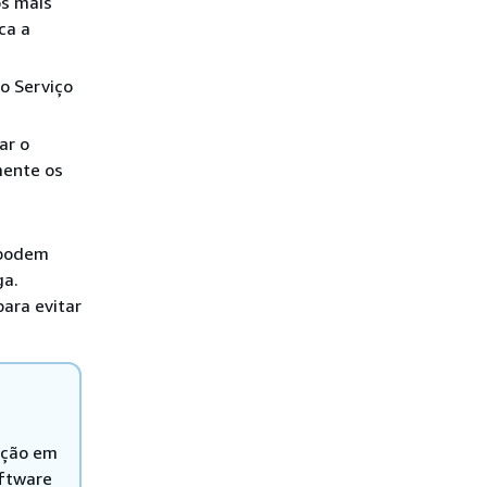
os mais
ca a
o Serviço
ar o
mente os
 podem
ga.
ara evitar
ação em
oftware