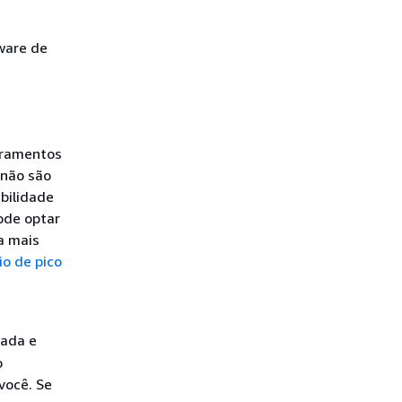
ware de
oramentos
 não são
ibilidade
ode optar
a mais
io de pico
tada e
o
você. Se