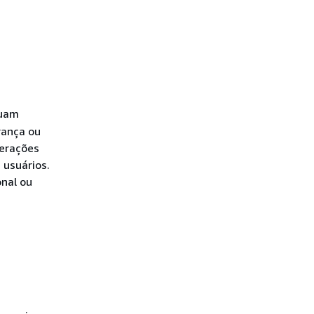
luam
rança ou
terações
 usuários.
onal ou