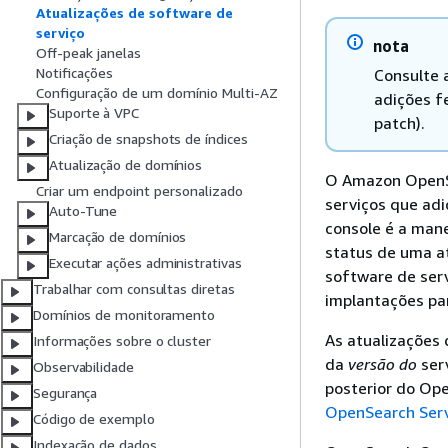
Atualizações de software de
serviço
nota
Off-peak janelas
Notificações
Consulte 
Configuração de um domínio Multi-AZ
adições f
Suporte à VPC
patch).
Criação de snapshots de índices
Atualização de domínios
O Amazon OpenSe
Criar um endpoint personalizado
serviços que ad
Auto-Tune
console é a mane
Marcação de domínios
status de uma at
Executar ações administrativas
software de ser
Trabalhar com consultas diretas
implantações par
Domínios de monitoramento
As atualizações
Informações sobre o cluster
da
versão do
serv
Observabilidade
posterior do Ope
Segurança
OpenSearch Ser
Código de exemplo
Indexação de dados