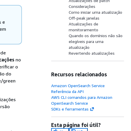
Atualizações de patch
Considerações
Como iniciar uma atualização
Off-peak janelas
s e
Atualizações de
sem
monitoramento
Quando os domínios não são
elegíveis para uma
atualização
 de
Revertendo atualizações
cações
no
rificar o
ção do
Recursos relacionados
e/green
Amazon OpenSearch Service
Referência da API
AWS CLI comandos para Amazon
izações
OpenSearch Service
ersão
SDKs e ferramentas
Esta página foi útil?