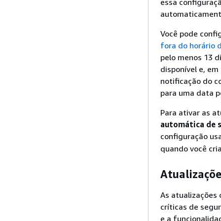
essa configuraçã
automaticamente
Você pode confi
fora do horário d
pelo menos 13 d
disponível e, em
notificação do 
para uma data po
Para ativar as a
automática de 
configuração us
quando você cria
Atualizaçõe
As atualizações 
críticas de segu
e a funcionalida