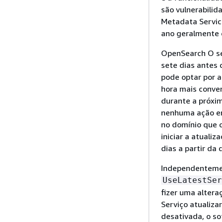
são vulnerabilid
Metadata Servic
ano geralmente 
OpenSearch O se
sete dias antes 
pode optar por 
hora mais conve
durante a próxi
nenhuma ação em
no domínio que 
iniciar a atual
dias a partir da 
Independentemen
UseLatestSer
fizer uma alter
Serviço atualiza
desativada, o s