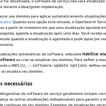
o for desativada, o software de serviço não será atualizado
 durante a blue/green implantação.
gurar seu domínio para aplicar automaticamente atualizações
e pico.
Quando essa opção está ativada, o OpenSearch Servi
ias a partir do momento em que uma atualização opcional es
 seguida, agenda a atualização após sete dias. Você recebe 
console quando a atualização é agendada e pode optar por re
sterior.
tualizações automáticas de software, selecione
Habilitar at
software
ao criar ou atualizar seu domínio. Para definir a m
ando o AWS CLI,
defina c
--software-update-options
 ou atualiza seu domínio.
s necessárias
obrigatórias de software de serviço geralmente incluem cor
rança ou outras atualizações indispensáveis para garantir a 
de contínuas do seu domínio. Exemplos de atualizações nece