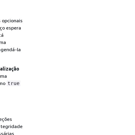
 opcionais
ço espera
tá
uma
agendá-la
ualização
esma
omo
true
reções
integridade
ssárias