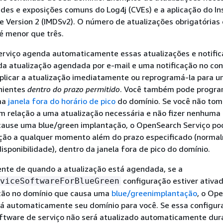
ades e exposições comuns do Log4j (CVEs) e a aplicação do I
e Version 2 (IMDSv2). O número de atualizações obrigatória
é menor que três.
rviço agenda automaticamente essas atualizações e notific
da atualização agendada por e-mail e uma notificação no con
aplicar a atualização imediatamente ou reprogramá-la para u
nientes
dentro do prazo permitido
. Você também pode progra
ma
janela fora do horário de pico
do domínio. Se você não tom
 relação a uma atualização necessária e não fizer nenhuma 
cause uma blue/green implantação, o OpenSearch Serviço po
ização a qualquer momento além do prazo especificado (norma
disponibilidade), dentro da janela fora de pico do domínio.
te de quando a atualização está agendada, se a
configuração estiver ativa
viceSoftwareForBlueGreen
ação no domínio que causa uma
blue/greenimplantação
, o Op
rá automaticamente seu domínio para você. Se essa configur
oftware de serviço não será atualizado automaticamente dur