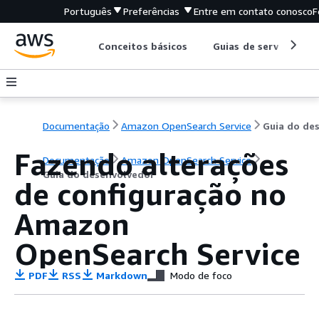
Português
Preferências
Entre em contato conosco
F
Conceitos básicos
Guias de serviço
Documentação
Amazon OpenSearch Service
Fazendo alterações
Documentação
Amazon OpenSearch Service
Guia do desenvolvedor
de configuração no
Amazon
OpenSearch Service
PDF
RSS
Markdown
Modo de foco