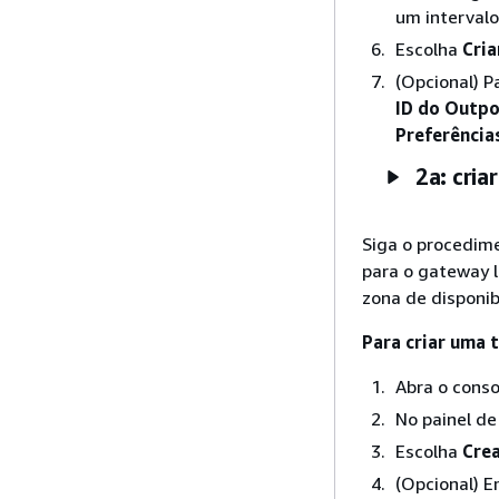
um intervalo
Escolha
Cria
(Opcional) P
ID do Outp
Preferência
2a: cria
Siga o procedime
para o gateway 
zona de disponib
Para criar uma 
Abra o cons
No painel d
Escolha
Crea
(Opcional) 