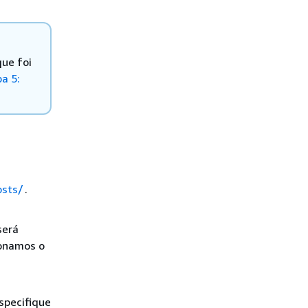
ue foi
a 5:
osts/
.
será
ionamos o
specifique