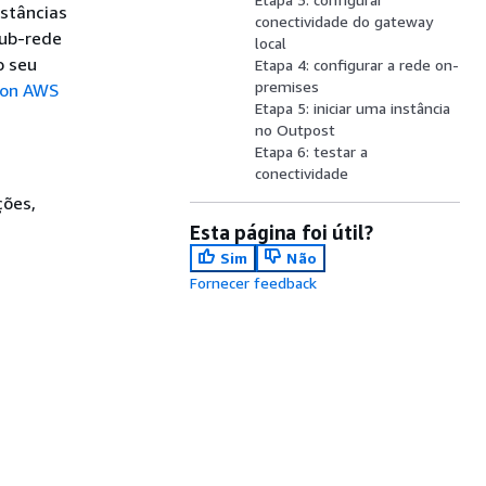
nstâncias
conectividade do gateway
ub-rede
local
o seu
Etapa 4: configurar a rede on-
premises
 on AWS
Etapa 5: iniciar uma instância
no Outpost
Etapa 6: testar a
conectividade
ções,
Esta página foi útil?
Sim
Não
Fornecer feedback