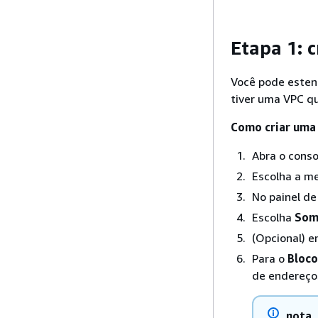
Etapa 1: 
Você pode esten
tiver uma VPC qu
Como criar uma
Abra o cons
Escolha a m
No painel d
Escolha
Som
(Opcional) 
Para o
Bloco
de endereços
nota