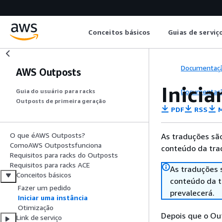
Conceitos básicos
Guias de serviç
Documentaç
AWS Outposts
Inicia
Documentaç
Guia do usuário para racks
Outposts de primeira geração
PDF
RSS
M
O que éAWS Outposts?
As traduções são
ComoAWS Outpostsfunciona
conteúdo da trad
Requisitos para racks do Outposts
Requisitos para racks ACE
As traduções 
Conceitos básicos
conteúdo da tr
Fazer um pedido
prevalecerá.
Iniciar uma instância
Otimização
Depois que o Ou
Link de serviço