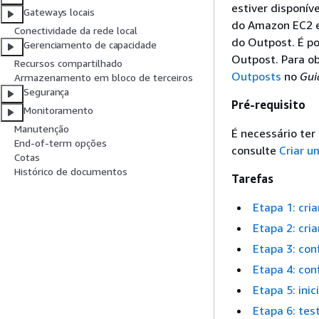
estiver disponív
Gateways locais
do Amazon EC2 e
Conectividade da rede local
do Outpost. É p
Gerenciamento de capacidade
Outpost. Para o
Recursos compartilhado
Outposts
no
Gui
Armazenamento em bloco de terceiros
Segurança
Pré-requisito
Monitoramento
Manutenção
É necessário ter
End-of-term opções
consulte
Criar u
Cotas
Histórico de documentos
Tarefas
Etapa 1: cri
Etapa 2: cri
Etapa 3: con
Etapa 4: con
Etapa 5: ini
Etapa 6: tes