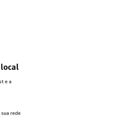
local
t e a
 sua rede