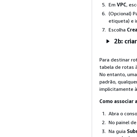
Em
VPC
, es
(Opcional) P
etiqueta) e i
Escolha
Crea
2b: cria
Para destinar ro
tabela de rotas 
No entanto, uma 
padrão, qualque
implicitamente à 
Como associar a
Abra o cons
No painel d
Na guia
Sub