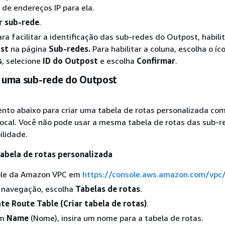
 de endereços IP para ela.
r sub-rede
.
ara facilitar a identificação das sub-redes do Outpost, habili
ost
na página
Sub-redes.
Para habilitar a coluna, escolha o íc
s
, selecione
ID do Outpost
e escolha
Confirmar
.
r uma sub-rede do Outpost
nto abaixo para criar uma tabela de rotas personalizada co
local. Você não pode usar a mesma tabela de rotas das sub-r
ilidade.
tabela de rotas personalizada
ole da Amazon VPC em
https://console.aws.amazon.com/vpc
e navegação, escolha
Tabelas de rotas
.
te Route Table (Criar tabela de rotas)
.
Em
Name
(Nome), insira um nome para a tabela de rotas.