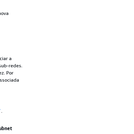
nova
ciar a
sub-redes.
z. Por
associada
/
.
subnet