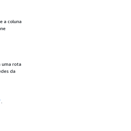
te a coluna
one
m uma rota
edes da
/
.