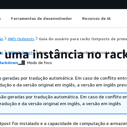
o
Ferramentas de desenvolvedor
Recursos de IA
ão
AWS Outposts
Guia do usuário para racks Outposts de prim
r uma instância no rac
ão
AWS Outposts
Guia do usuário para racks Outposts de prim
arkdown
Modo de foco
 geradas por tradução automática. Em caso de conflito entr
ução e da versão original em inglês, a versão em inglês prev
são geradas por tradução automática. Em caso de conflito en
adução e da versão original em inglês, a versão em inglês
tpost for instalado e a capacidade de computação e armaz