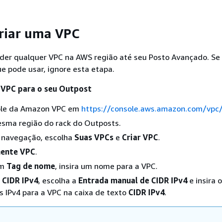
criar uma VPC
der qualquer VPC na AWS região até seu Posto Avançado. Se 
e pode usar, ignore esta etapa.
 VPC para o seu Outpost
ole da Amazon VPC em
https://console.aws.amazon.com/vpc
esma região do rack do Outposts.
e navegação, escolha
Suas VPCs
e
Criar VPC
.
ente VPC
.
em
Tag de nome
, insira um nome para a VPC.
 CIDR IPv4
, escolha a
Entrada manual de CIDR IPv4
e insira o
 IPv4 para a VPC na caixa de texto
CIDR IPv4
.