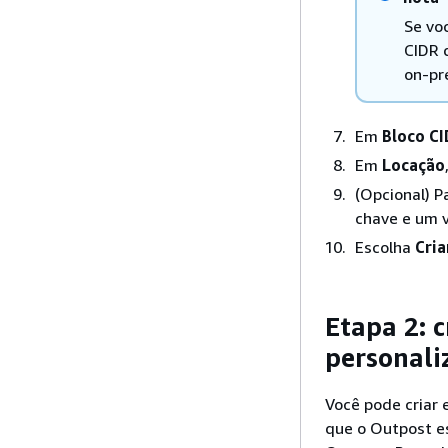
Se vo
CIDR 
on-pr
Em
Bloco CI
Em
Locação
(Opcional) P
chave e um v
Escolha
Cria
Etapa 2: 
personali
Você pode criar
que o Outpost e