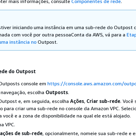
bter mais informações, consulte
Componentes de rede
.
stiver iniciando uma instância em uma sub-rede do Outpost q
hada com você por outra pessoaConta da AWS, vá para a
Etap
uma instância no
Outpost.
rede do Outpost
Outposts console em
https://console.aws.amazon.com/outp
e navegação, escolha
Outposts
.
Outpost e, em seguida, escolha
Ações
,
Criar sub-rede
. Você 
do para criar uma sub-rede no console da Amazon VPC. Selec
 você e a zona de disponibilidade na qual ele está alojado.
ma VPC.
ações de sub-rede
, opcionalmente, nomeie sua sub-rede e e