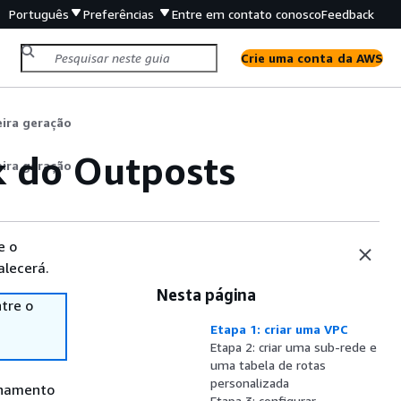
Português
Preferências
Entre em contato conosco
Feedback
Crie uma conta da AWS
eira geração
k do Outposts
eira geração
e o
alecerá.
Nesta página
tre o
Etapa 1: criar uma VPC
Etapa 2: criar uma sub-rede e
uma tabela de rotas
personalizada
enamento
Etapa 3: configurar