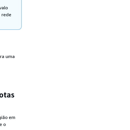
valo
a rede
ira uma
otas
gião em
e o