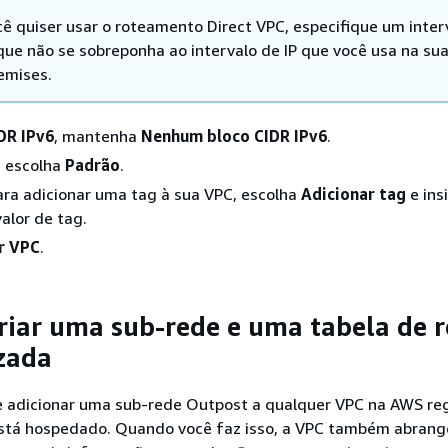
cê quiser usar o roteamento Direct VPC, especifique um inter
que não se sobreponha ao intervalo de IP que você usa na su
emises.
DR IPv6
, mantenha
Nenhum bloco CIDR IPv6
.
, escolha
Padrão
.
ara adicionar uma tag à sua VPC, escolha
Adicionar tag
e ins
alor de tag.
r VPC
.
criar uma sub-rede e uma tabela de r
zada
 e adicionar uma sub-rede Outpost a qualquer VPC na AWS re
stá hospedado. Quando você faz isso, a VPC também abrang