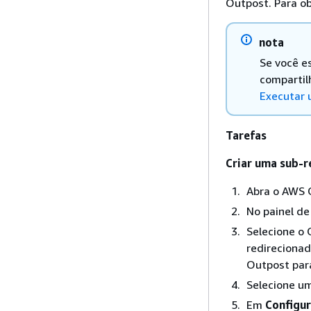
Outpost. Para o
nota
Se você e
compartil
Executar 
Tarefas
Criar uma sub-
Abra o AWS 
No painel d
Selecione o 
redireciona
Outpost para
Selecione u
Em
Configur