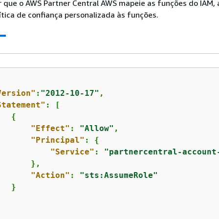
r que o AWS Partner Central AWS mapeie as funções do IAM, 
ítica de confiança personalizada às funções.
Version"
:
"2012-10-17"
,

Statement"
: [

{
"Effect"
: 
"Allow"
,

"Principal"
: 
{
"Service"
: 
"partnercentral-account
      },

"Action"
: 
"sts:AssumeRole"
  }
