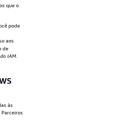
os que o
Você pode
so aos
o de
 do IAM
.
AWS
das às
 Parceiros