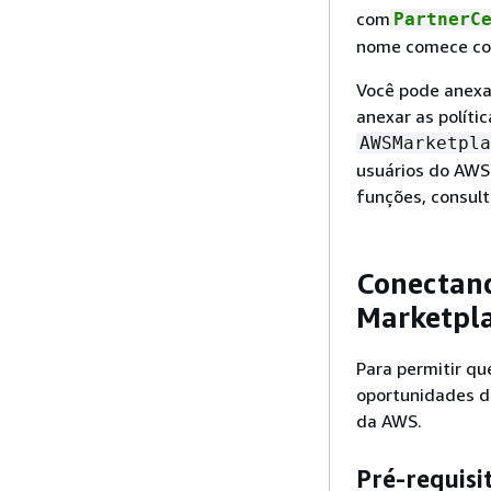
com
PartnerC
nome comece co
Você pode anexar
anexar as polít
AWSMarketpla
usuários do AWS 
funções, consu
Conectan
Marketpla
Para permitir q
oportunidades d
da AWS.
Pré-requisi