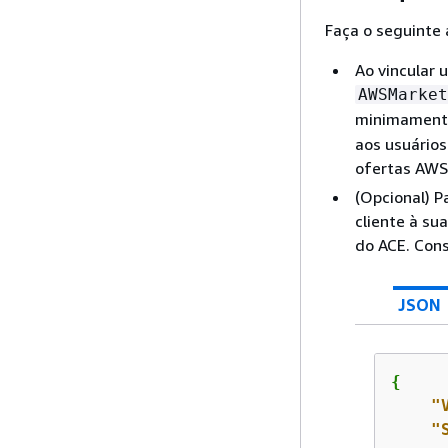
Faça o seguinte
Ao vincular 
AWSMarket
minimament
aos usuários
ofertas AWS
(Opcional) P
cliente à su
do ACE. Cons
JSON
{
"
"