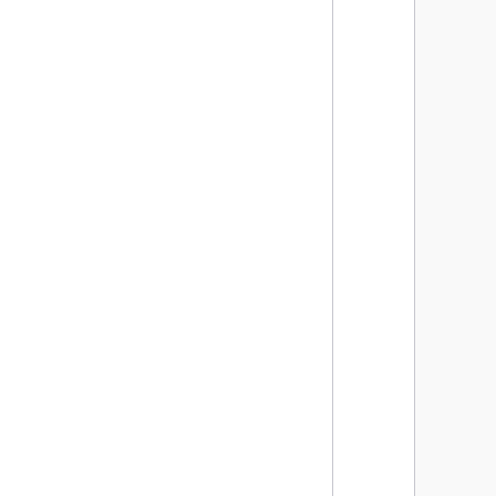
      
      
     