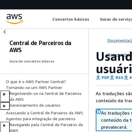
Conceitos básicos
Guias de serviç
Documentaç
Central de Parceiros da
AWS
Usand
Documentaç
Guia de conceitos básicos
usuár
PDF
RSS
M
O que é o AWS Partner Central?
Tornando-se um AWS Partner
As traduções são
Registrando-se na Central de Parceiros
da AWS
conteúdo da trad
Gerenciamento de usuários
As traduções 
Acessando a Central de Parceiros da AWS
Agentes para integração de parceiros
conteúdo da tr
Navegando pela Central de Parceiros da
prevalecerá.
AWS