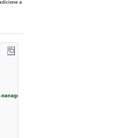
adicione a
-management.amazonaws.com"