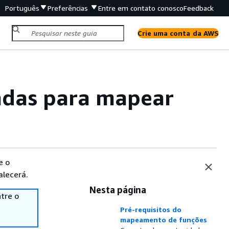
Português
Preferências
Entre em contato conosco
Feedback
Crie uma conta da AWS
zadas para mapear
e o
alecerá.
Nesta página
tre o
Pré-requisitos do
mapeamento de funções