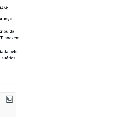
IAM:
orneça
tribuída
ACE anexem
iada pelo
usuários