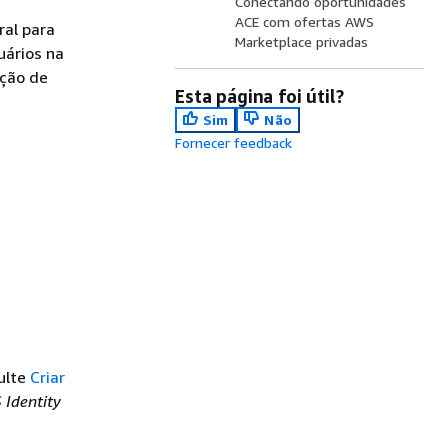
Conectando oportunidades
ACE com ofertas AWS
ral para
Marketplace privadas
uários na
ação de
Esta página foi útil?
Sim
Não
Fornecer feedback
ulte
Criar
 Identity