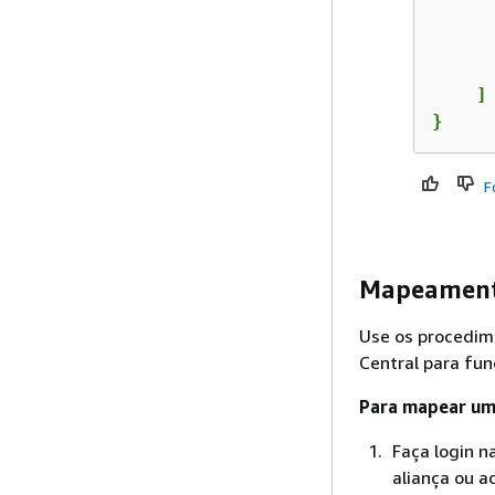
      
      
      
    ]

}
F
Mapeamento
Use os procedim
Central para fu
Para mapear um
Faça login n
aliança ou a