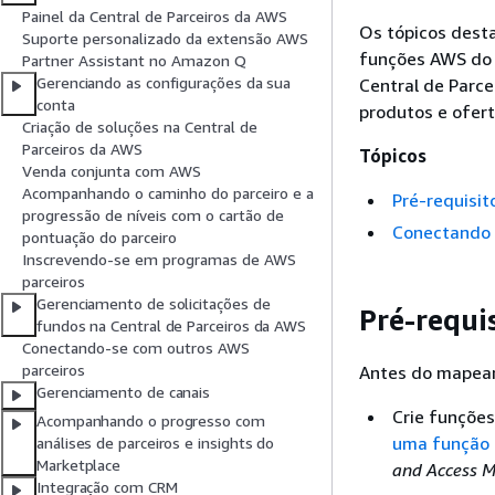
Painel da Central de Parceiros da AWS
Os tópicos dest
Suporte personalizado da extensão AWS
funções AWS do 
Partner Assistant no Amazon Q
Gerenciando as configurações da sua
Central de Parce
conta
produtos e ofert
Criação de soluções na Central de
Parceiros da AWS
Tópicos
Venda conjunta com AWS
Acompanhando o caminho do parceiro e a
Pré-requisi
progressão de níveis com o cartão de
Conectando 
pontuação do parceiro
Inscrevendo-se em programas de AWS
parceiros
Gerenciamento de solicitações de
Pré-requi
fundos na Central de Parceiros da AWS
Conectando-se com outros AWS
parceiros
Antes do mapeam
Gerenciamento de canais
Crie funções
Acompanhando o progresso com
uma função u
análises de parceiros e insights do
Marketplace
and Access 
Integração com CRM