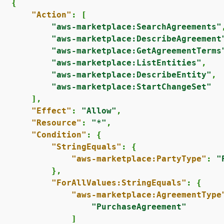
{
"Action"
: [

"aws-marketplace:SearchAgreements"
,
"aws-marketplace:DescribeAgreement
"aws-marketplace:GetAgreementTerms
"aws-marketplace:ListEntities"
,

"aws-marketplace:DescribeEntity"
,

"aws-marketplace:StartChangeSet"
      ],

"Effect"
: 
"Allow"
,

"Resource"
: 
"*"
,

"Condition"
: 
{
"StringEquals"
: 
{
"aws-marketplace:PartyType"
: 
"
          },

"ForAllValues:StringEquals"
: 
{
"aws-marketplace:AgreementType
"PurchaseAgreement"
               ]
