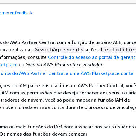
ornecer feedback
s do AWS Partner Central com a função de usuário ACE, conc
ara realizar as
ações
SearchAgreements
ListEntitie
informações, consulte
Controle do acesso ao portal de geren
etplace
no
Guia do AWS Marketplace vendedor
.
 conta do AWS Partner Central a uma AWS Marketplace conta
.
ções do IAM para seus usuários do AWS Partner Central, voc
 IAM com as permissões que deseja fornecer aos seus usuário
stradores de nuvem, você só pode mapear a função IAM de
e nuvem criada em sua conta durante o processo de vinculaç
 uma ou mais funções do IAM para associar aos seus usuários
. Os nomes das funções devem começar