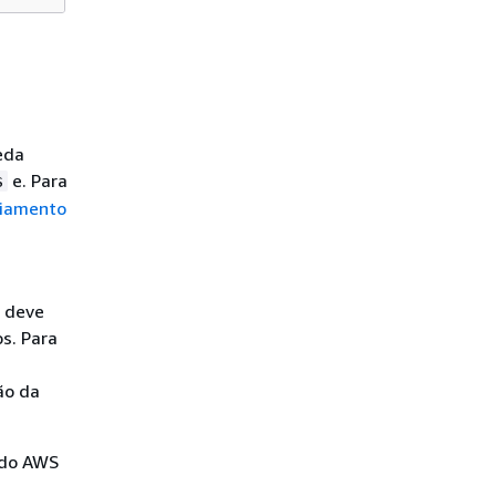
eda
e. Para
s
ciamento
ê deve
s. Para
ão da
 do AWS