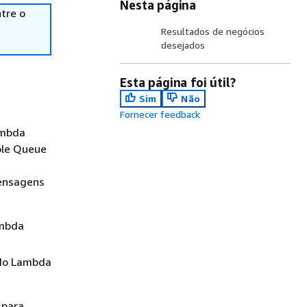
Nesta página
tre o
Resultados de negócios
desejados
Esta página foi útil?
Sim
Não
Fornecer feedback
ambda
ple Queue
ensagens
ambda
do Lambda
 para