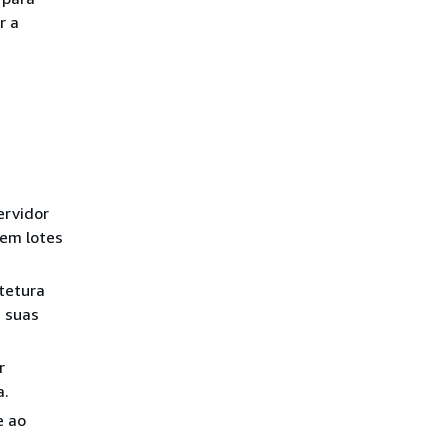
r a
ervidor
em lotes
tetura
 suas
r
a.
e ao