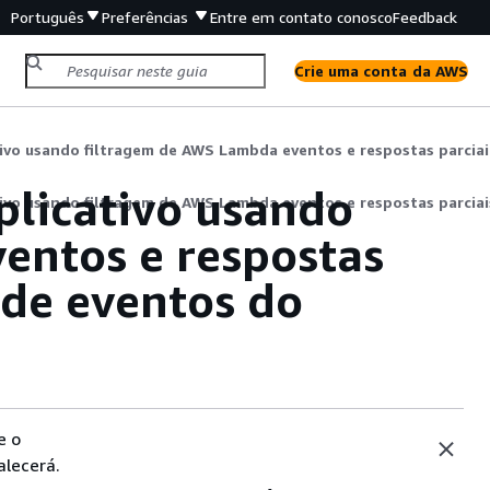
Português
Preferências
Entre em contato conosco
Feedback
Crie uma conta da AWS
Melhore o
licativo usando
vo usando filtragem de AWS Lambda eventos e respostas parcia
entos e respostas
 de eventos do
e o
alecerá.