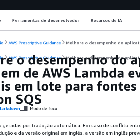
o
Ferramentas de desenvolvedor
Recursos de IA
ão
AWS Prescriptive Guidance
re o desempenho do ap
ão
AWS Prescriptive Guidance
Melhore o desempenho do aplicati
agem de AWS Lambda ev
is em lote para fontes
on SQS
arkdown
Modo de foco
 geradas por tradução automática. Em caso de conflito entr
ução e da versão original em inglês, a versão em inglês prev