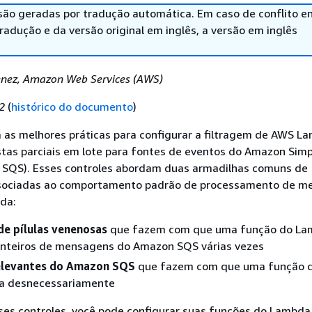
são geradas por tradução automática. Em caso de conflito en
adução e da versão original em inglês, a versão em inglês
enez, Amazon Web Services (AWS)
2
(
histórico do documento
)
a as melhores práticas para configurar a filtragem de AWS L
stas parciais em lote para fontes de eventos do Amazon Sim
 SQS). Esses controles abordam duas armadilhas comuns de
sociadas ao comportamento padrão de processamento de m
da:
e pílulas venenosas
que fazem com que uma função do L
 inteiros de mensagens do Amazon SQS várias vezes
elevantes do Amazon SQS
que fazem com que uma função 
da desnecessariamente
ses controles, você pode configurar suas funções do Lambda