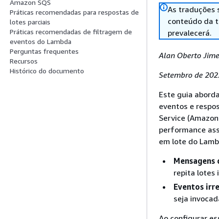
Amazon SQS
As traduções 
Práticas recomendadas para respostas de
conteúdo da tr
lotes parciais
Práticas recomendadas de filtragem de
prevalecerá.
eventos do Lambda
Perguntas frequentes
Alan Oberto Jim
Recursos
Histórico do documento
Setembro de 202
Este guia abord
eventos e respo
Service (Amazon
performance as
em lote do Lamb
Mensagens d
repita lotes
Eventos irr
seja invoca
Ao configurar es