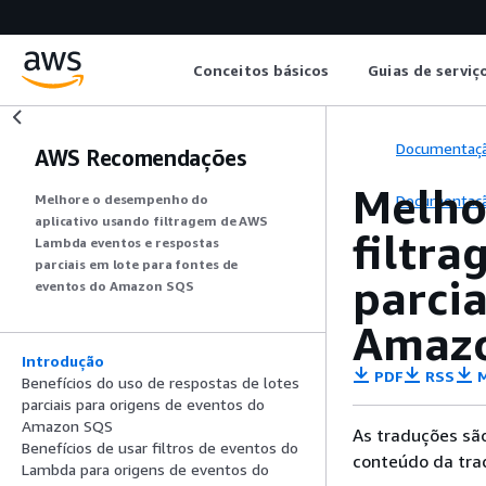
Conceitos básicos
Guias de serviç
Documentaç
AWS Recomendações
Melho
Documentaç
Melhore o desempenho do
aplicativo usando filtragem de AWS
filtr
Lambda eventos e respostas
parciais em lote para fontes de
parcia
eventos do Amazon SQS
Amaz
Introdução
PDF
RSS
M
Benefícios do uso de respostas de lotes
parciais para origens de eventos do
Amazon SQS
As traduções são
Benefícios de usar filtros de eventos do
conteúdo da trad
Lambda para origens de eventos do