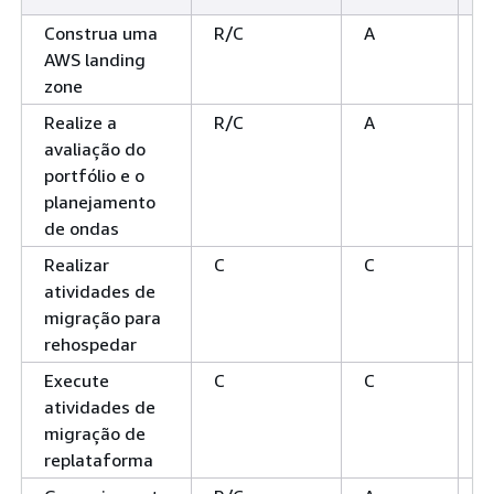
Construa uma
R/C
A
e
AWS landing
zone
Realize a
R/C
A
e
avaliação do
portfólio e o
planejamento
de ondas
Realizar
C
C
R
atividades de
migração para
rehospedar
Execute
C
C
e
atividades de
migração de
replataforma