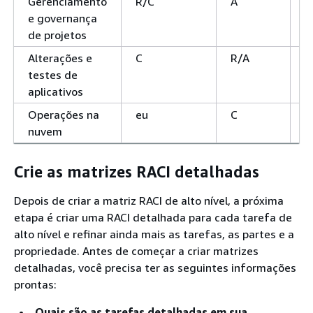
Gerenciamento
R/C
A
e
e governança
de projetos
Alterações e
C
R/A
C
testes de
aplicativos
Operações na
eu
C
R
nuvem
Crie as matrizes RACI detalhadas
Depois de criar a matriz RACI de alto nível, a próxima
etapa é criar uma RACI detalhada para cada tarefa de
alto nível e refinar ainda mais as tarefas, as partes e a
propriedade. Antes de começar a criar matrizes
detalhadas, você precisa ter as seguintes informações
prontas:
Quais são as tarefas detalhadas em sua