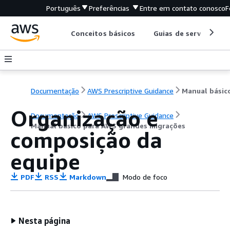
Português
Preferências
Entre em contato conosco
F
Conceitos básicos
Guias de serviço
Documentação
AWS Prescriptive Guidance
Organização e
Documentação
AWS Prescriptive Guidance
Manual básico para AWS grandes migrações
composição da
equipe
PDF
RSS
Markdown
Modo de foco
Nesta página