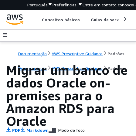
Português
Preferências
Entre em contato conosco
F
Conceitos básicos
Guias de serviço
Documentação
AWS Prescriptive Guidance
Padrões
Migrar um banco de
Documentação
AWS Prescriptive Guidance
Padrões
dados Oracle on-
premises para o
Amazon RDS para
Oracle
PDF
Markdown
Modo de foco