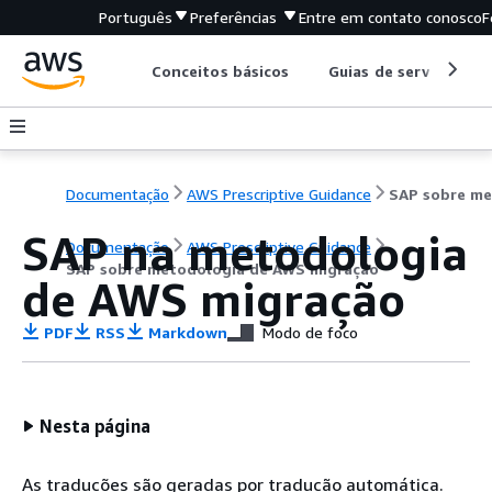
Português
Preferências
Entre em contato conosco
F
Conceitos básicos
Guias de serviço
Documentação
AWS Prescriptive Guidance
SAP na metodologia
Documentação
AWS Prescriptive Guidance
SAP sobre metodologia de AWS migração
de AWS migração
PDF
RSS
Markdown
Modo de foco
Nesta página
As traduções são geradas por tradução automática.