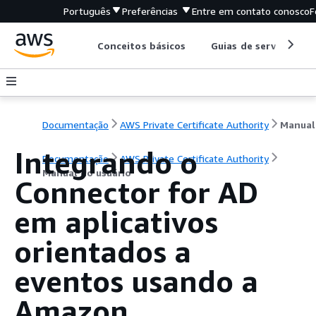
Português
Preferências
Entre em contato conosco
F
Conceitos básicos
Guias de serviço
Documentação
AWS Private Certificate Authority
Integrando o
Documentação
AWS Private Certificate Authority
Manual do usuário
Connector for AD
em aplicativos
orientados a
eventos usando a
Amazon