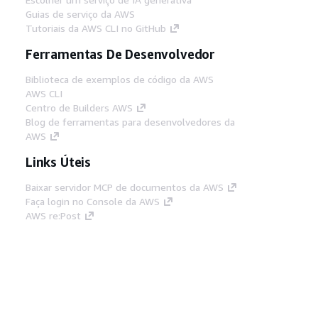
Guias de serviço da AWS
Tutoriais da AWS CLI no GitHub
Ferramentas De Desenvolvedor
Biblioteca de exemplos de código da AWS
AWS CLI
Centro de Builders AWS
Blog de ferramentas para desenvolvedores da
AWS
Links Úteis
Baixar servidor MCP de documentos da AWS
Faça login no Console da AWS
AWS re:Post
Privacidade
Termos do site
Preferências de
cookies
© 2026, Amazon Web Services, Inc. ou
suas afiliadas. Todos os direitos reservados.
Português