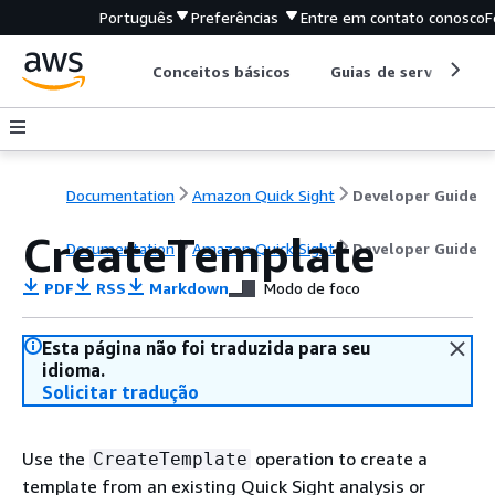
Português
Preferências
Entre em contato conosco
F
Conceitos básicos
Guias de serviço
Documentation
Amazon Quick Sight
Developer Guide
CreateTemplate
Documentation
Amazon Quick Sight
Developer Guide
PDF
RSS
Markdown
Modo de foco
Esta página não foi traduzida para seu
idioma.
Solicitar tradução
Use the
operation to create a
CreateTemplate
template from an existing Quick Sight analysis or