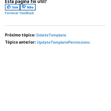
Esta página foi útil?
Sim
Não
Fornecer feedback
Próximo tópico:
DeleteTemplate
Tópico anterior:
UpdateTemplatePermissions