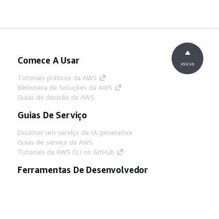
Comece A Usar
início
Tutoriais práticos da AWS
Biblioteca de Soluções da AWS
Guias de decisão da AWS
Guias De Serviço
Escolher um serviço de IA generativa
Guias de serviço da AWS
Tutoriais da AWS CLI no GitHub
Ferramentas De Desenvolvedor
Biblioteca de exemplos de código da AWS
AWS CLI
Centro de Builders AWS
Blog de ferramentas para desenvolvedores da