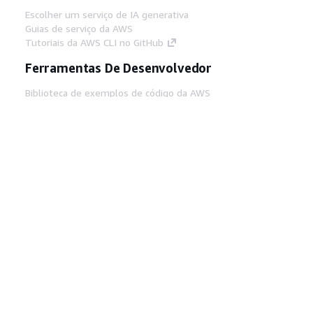
Escolher um serviço de IA generativa
Guias de serviço da AWS
Tutoriais da AWS CLI no GitHub
Ferramentas De Desenvolvedor
Biblioteca de exemplos de código da AWS
AWS CLI
Centro de Builders AWS
Blog de ferramentas para desenvolvedores da
AWS
Links Úteis
Baixar servidor MCP de documentos da AWS
Faça login no Console da AWS
AWS re:Post
Privacidade
Termos do site
Preferências de
cookies
© 2026, Amazon Web Services, Inc. ou
suas afiliadas. Todos os direitos reservados.