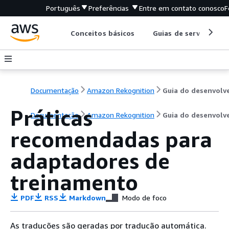
Português
Preferências
Entre em contato conosco
F
Conceitos básicos
Guias de serviço
Documentação
Amazon Rekognition
Práticas
Documentação
Amazon Rekognition
Guia do desenvolv
recomendadas para
adaptadores de
treinamento
PDF
RSS
Markdown
Modo de foco
As traduções são geradas por tradução automática.