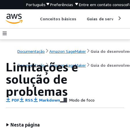
Português
Preferências
Entre em contato conosco
F
Conceitos básicos
Guias de serviço
Documentação
Amazon SageMaker
Limitações e
Documentação
Amazon SageMaker
Guia do desenvolve
solução de
problemas
PDF
RSS
Markdown
Modo de foco
Nesta página