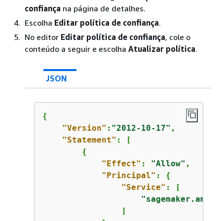
confiança
na página de detalhes.
Escolha
Editar política de confiança
.
No editor
Editar política de confiança
, cole o
conteúdo a seguir e escolha
Atualizar política
.
JSON
{
"Version"
:
"2012-10-17"
,

"Statement"
: [

{
"Effect"
: 
"Allow"
,

"Principal"
: 
{
"Service"
: [

"sagemaker.amazo
                ]
