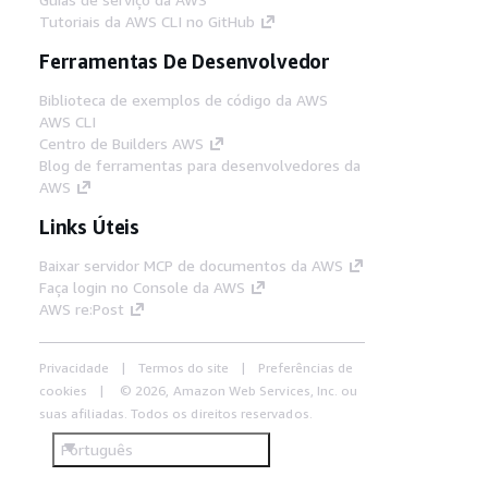
Tutoriais da AWS CLI no GitHub
Ferramentas De Desenvolvedor
Biblioteca de exemplos de código da AWS
AWS CLI
Centro de Builders AWS
Blog de ferramentas para desenvolvedores da
AWS
Links Úteis
Baixar servidor MCP de documentos da AWS
Faça login no Console da AWS
AWS re:Post
Privacidade
Termos do site
Preferências de
cookies
© 2026, Amazon Web Services, Inc. ou
suas afiliadas. Todos os direitos reservados.
Português