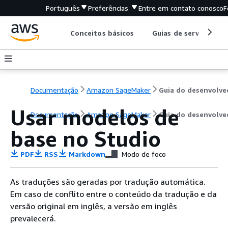
Português
Preferências
Entre em contato conosco
F
Conceitos básicos
Guias de serviço
Documentação
Amazon SageMaker
Usar modelos de
Documentação
Amazon SageMaker
Guia do desenvolve
base no Studio
PDF
RSS
Markdown
Modo de foco
As traduções são geradas por tradução automática.
Em caso de conflito entre o conteúdo da tradução e da
versão original em inglês, a versão em inglês
prevalecerá.