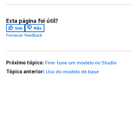
Esta página foi útil?
Sim
Não
Fornecer feedback
Próximo tópico:
Fine-tune um modelo no Studio
Tópico anterior:
Uso do modelo de base