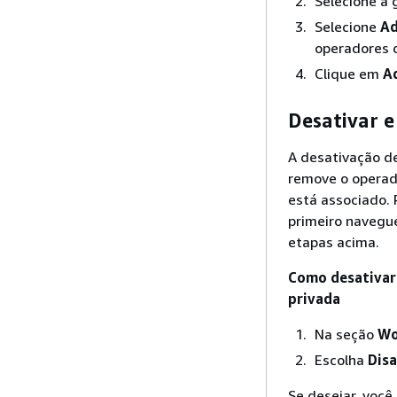
Selecione a 
Selecione
Ad
operadores q
Clique em
A
Desativar 
A desativação d
remove o operado
está associado.
primeiro navegu
etapas acima.
Como desativar
privada
Na seção
Wo
Escolha
Disa
Se desejar, voc