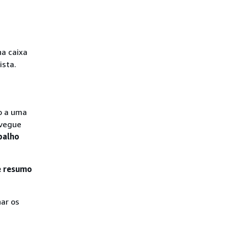
na caixa
ista.
o a uma
avegue
balho
e resumo
nar os