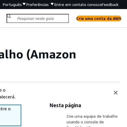
Português
Preferências
Entre em contato conosco
Feedback
Crie uma conta da AWS
balho (Amazon
e o
alecerá.
Nesta página
tre o
Crie uma equipe de trabalho
usando o console de