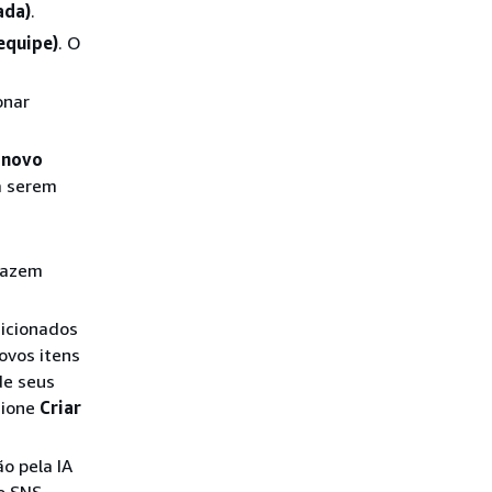
ada)
.
equipe)
. O
onar
 novo
a serem
 fazem
dicionados
ovos itens
de seus
cione
Criar
o pela IA
o SNS,