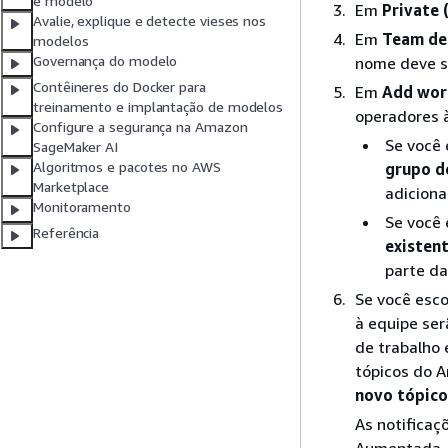
e modelo
Em
Private 
Avalie, explique e detecte vieses nos
Em
Team det
modelos
Governança do modelo
nome deve s
Contêineres do Docker para
Em
Add work
treinamento e implantação de modelos
operadores 
Configure a segurança na Amazon
Se você 
SageMaker AI
Algoritmos e pacotes no AWS
grupo d
Marketplace
adiciona
Monitoramento
Se você 
Referência
existen
parte da
Se você esc
à equipe ser
de trabalho 
tópicos do 
novo tópico
As notificaç
Aumentada. 