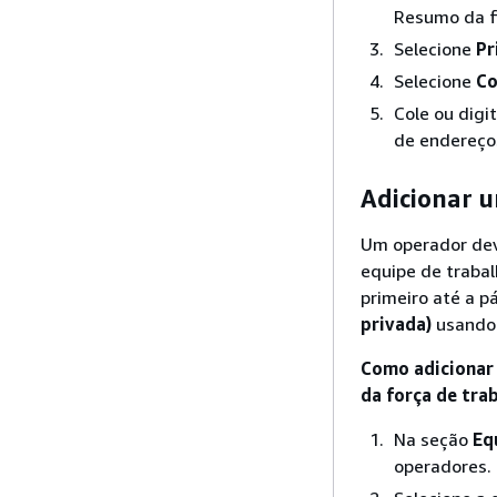
Resumo da fo
Selecione
Pr
Selecione
Co
Cole ou digi
de endereços
Adicionar 
Um operador dev
equipe de trabal
primeiro até a p
privada)
usando 
Como adicionar
da força de tra
Na seção
Eq
operadores.