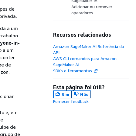
SageMaker IA
Adicionar ou remover
ipes de
operadores
privada.
ada a um
Recursos relacionados
trabalho
yone-in-
Amazon SageMaker AI Referência da
o a um
API
 conter
AWS CLI comandos para Amazon
pe de
SageMaker AI
SDKs e ferramentas
azon.
Esta página foi útil?
Sim
Não
cionar
Fornecer feedback
to e, em
de
uipe de
 grupo de