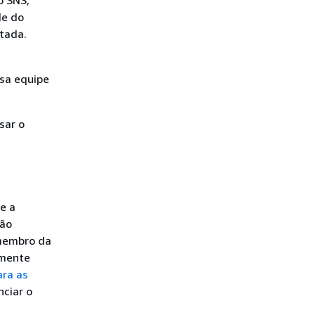
de do
tada.
sa equipe
sar o
e a
tão
 membro da
lmente
ara as
nciar o