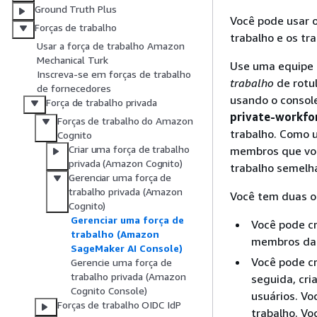
Ground Truth Plus
Você pode usar o
Forças de trabalho
trabalho e os tr
Usar a força de trabalho Amazon
Mechanical Turk
Use uma equipe d
Inscreva-se em forças de trabalho
trabalho
de rotu
de fornecedores
usando o consol
Força de trabalho privada
private-workfo
Forças de trabalho do Amazon
trabalho. Como 
Cognito
Criar uma força de trabalho
membros que você
privada (Amazon Cognito)
trabalho semelh
Gerenciar uma força de
trabalho privada (Amazon
Você tem duas op
Cognito)
Gerenciar uma força de
Você pode cr
trabalho (Amazon
membros da 
SageMaker AI Console)
Você pode c
Gerencie uma força de
trabalho privada (Amazon
seguida, cri
Cognito Console)
usuários. Vo
Forças de trabalho OIDC IdP
trabalho. Vo