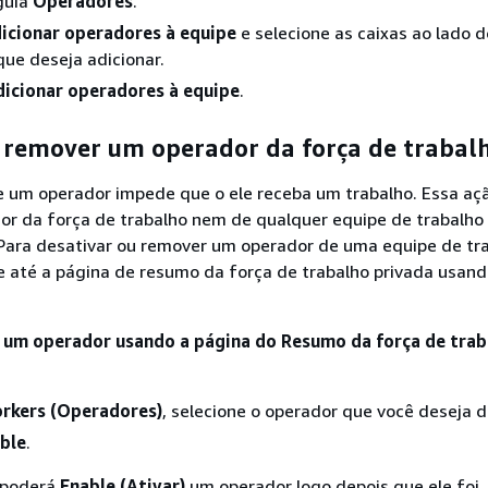
guia
Operadores
.
icionar operadores à equipe
e selecione as caixas ao lado 
ue deseja adicionar.
dicionar operadores à equipe
.
e remover um operador da força de trabal
e um operador impede que o ele receba um trabalho. Essa aç
r da força de trabalho nem de qualquer equipe de trabalho 
 Para desativar ou remover um operador de uma equipe de tra
e até a página de resumo da força de trabalho privada usand
 um operador usando a página do Resumo da força de trab
rkers (Operadores)
, selecione o operador que você deseja d
ble
.
ê poderá
Enable (Ativar)
um operador logo depois que ele foi