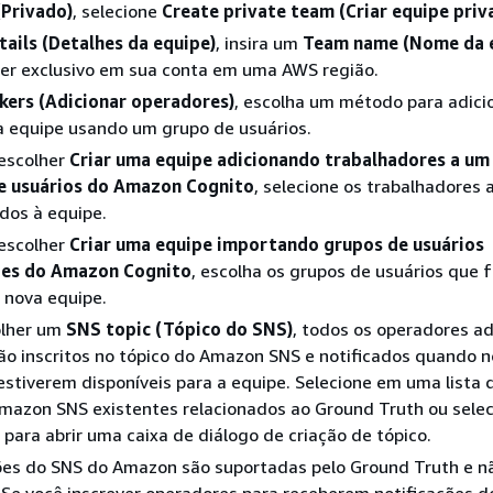
(Privado)
, selecione
Create private team (Criar equipe priv
ails (Detalhes da equipe)
, insira um
Team name (Nome da 
er exclusivo em sua conta em uma AWS região.
ers (Adicionar operadores)
, escolha um método para adici
à equipe usando um grupo de usuários.
escolher
Criar uma equipe adicionando trabalhadores a um
e usuários do Amazon Cognito
, selecione os trabalhadores 
dos à equipe.
escolher
Criar uma equipe importando grupos de usuários
tes do Amazon Cognito
, escolha os grupos de usuários que
 nova equipe.
olher um
SNS topic (Tópico do SNS)
, todos os operadores a
ão inscritos no tópico do Amazon SNS e notificados quando n
estiverem disponíveis para a equipe. Selecione em uma lista 
Amazon SNS existentes relacionados ao Ground Truth ou sele
para abrir uma caixa de diálogo de criação de tópico.
ões do SNS do Amazon são suportadas pelo Ground Truth e nã
Se você inscrever operadores para receberem notificações d