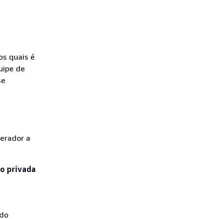
os quais é
uipe de
se
perador a
ho privada
 do