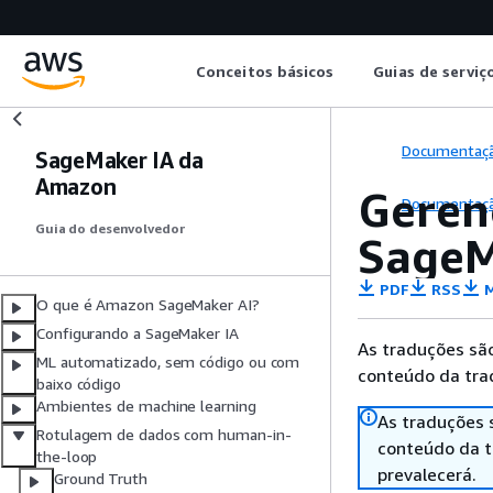
Conceitos básicos
Guias de serviç
Documentaç
SageMaker IA da
Amazon
Geren
Documentaç
Guia do desenvolvedor
SageM
PDF
RSS
M
O que é Amazon SageMaker AI?
Configurando a SageMaker IA
As traduções são
ML automatizado, sem código ou com
conteúdo da trad
baixo código
Ambientes de machine learning
As traduções 
Rotulagem de dados com human-in-
conteúdo da tr
the-loop
prevalecerá.
Ground Truth