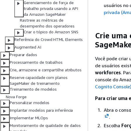
Gerenciamento de força de
usuários no
trabalho privada usando a API
privada (Am
da Amazon SageMaker
Rastreie as métricas de
desempenho dos operadores
Criar o tópico do Amazon SNS
Crie uma 
Referência do Crowd HTML Elements
SageMake
Augmented AI
Preparar dados
Você pode criar
Processamento de trabalhos
de usuários exi
Crie, armazene e compartilhe atributos
workforces
. Pa
Reserve capacidade com planos
console do Amaz
SageMaker de treinamento
Cognito Console
Treinamento de modelos
Nova Forge
Para criar uma 
Personalizar modelos
Abra o cons
Implantar modelos para inferência
.
Implementar MLOps
Escolha
Forç
Monitoramento de qualidade de dados