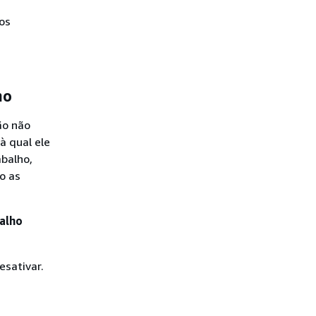
dos
ho
ão não
à qual ele
balho,
o as
alho
esativar.