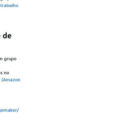
trabalho
e de
um grupo
os no
a (Amazon
gemaker/