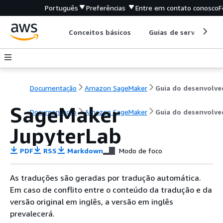
Português
Preferências
Entre em contato conosco
F
Conceitos básicos
Guias de serviço
Documentação
Amazon SageMaker
SageMaker
Documentação
Amazon SageMaker
Guia do desenvolve
JupyterLab
PDF
RSS
Markdown
Modo de foco
As traduções são geradas por tradução automática.
Em caso de conflito entre o conteúdo da tradução e da
versão original em inglês, a versão em inglês
prevalecerá.