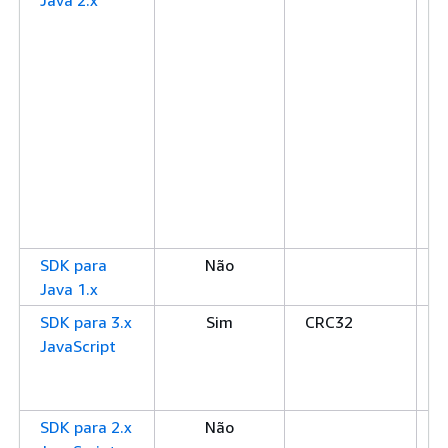
Java 2.x
C
S
S
S
C
C
x
x
x
S
SDK para
Não
Java 1.x
SDK para 3.x
Sim
CRC32
C
JavaScript
C
S
S
SDK para 2.x
Não