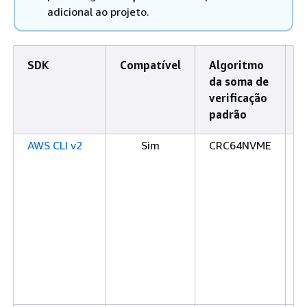
adicional ao projeto.
SDK
Compatível
Algoritmo
A
da soma de
d
verificação
v
padrão
c
AWS CLI v2
Sim
CRC64NVME
C
C
C
S
S
x
x
x
S