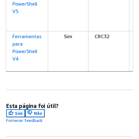
PowerShell
S
V5
S
X
S
Ferramentas
Sim
CRC32
C
para
C
PowerShell
S
V4
S
S
Esta página foi útil?
Sim
Não
Fornecer feedback