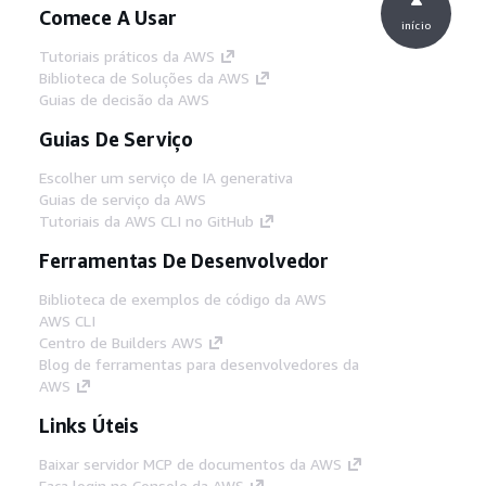
Comece A Usar
início
Tutoriais práticos da AWS
Biblioteca de Soluções da AWS
Guias de decisão da AWS
Guias De Serviço
Escolher um serviço de IA generativa
Guias de serviço da AWS
Tutoriais da AWS CLI no GitHub
Ferramentas De Desenvolvedor
Biblioteca de exemplos de código da AWS
AWS CLI
Centro de Builders AWS
Blog de ferramentas para desenvolvedores da
AWS
Links Úteis
Baixar servidor MCP de documentos da AWS
Faça login no Console da AWS