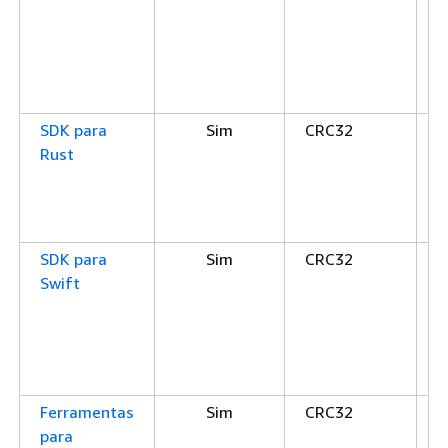
S
C
C
C
SDK para
Sim
CRC32
C
Rust
C
C
S
S
SDK para
Sim
CRC32
C
Swift
C
C
S
S
Ferramentas
Sim
CRC32
C
para
C