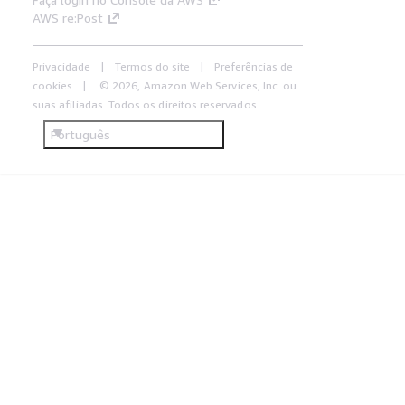
AWS re:Post
Privacidade
Termos do site
Preferências de
cookies
© 2026, Amazon Web Services, Inc. ou
suas afiliadas. Todos os direitos reservados.
Português