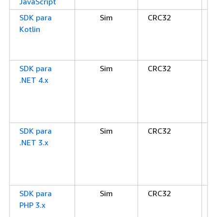
JavaScript
SDK para
Sim
CRC32
C
Kotlin
C
S
S
SDK para
Sim
CRC32
C
.NET 4.x
C
S
S
S
SDK para
Sim
CRC32
C
.NET 3.x
C
S
S
S
SDK para
Sim
CRC32
C
PHP 3.x
S
S