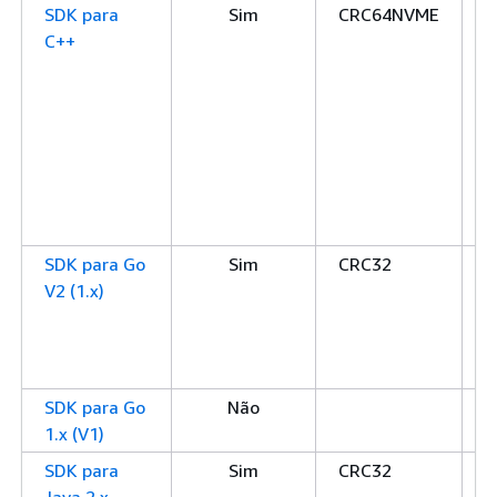
SDK para
Sim
CRC64NVME
C
C++
C
C
S
S
x
x
x
S
SDK para Go
Sim
CRC32
C
V2 (1.x)
C
C
S
S
SDK para Go
Não
1.x (V1)
SDK para
Sim
CRC32
C