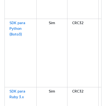
S
C
SDK para
Sim
CRC32
C
Python
S
(Boto3)
S
S
C
C
C
x
x
x
S
SDK para
Sim
CRC32
C
Ruby 3.x
S
S