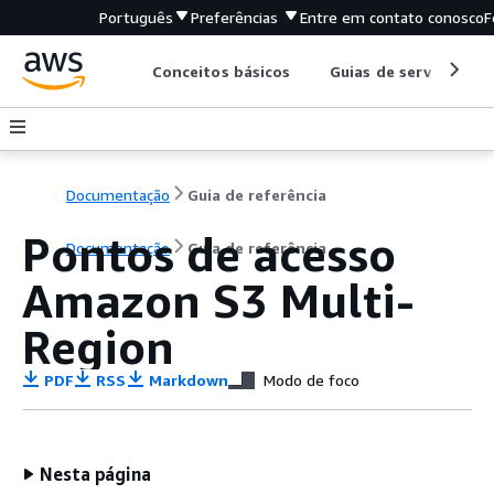
Português
Preferências
Entre em contato conosco
F
Conceitos básicos
Guias de serviço
Documentação
Guia de referência
Pontos de acesso
Documentação
Guia de referência
Amazon S3 Multi-
Region
PDF
RSS
Markdown
Modo de foco
Nesta página