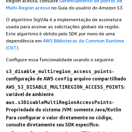
Region acesso, consulte
Gerenciamento de pontos de
Multi-Region acesso
no Guia do
usuário do Amazon S3
.
O algoritmo SigV4a é a implementação de assinatura
usada para assinar as solicitações globais da região.
Este algoritmo é obtido pelo SDK por meio de uma
dependência em
AWS Bibliotecas do Common Runtime
(CRT)
.
Configure essa funcionalidade usando o seguinte:
-
s3_disable_multiregion_access_points
configuração de AWS
arquivo compartilhado
config
:
AWS_S3_DISABLE_MULTIREGION_ACCESS_POINTS
variável de ambiente
-
aws.s3DisableMultiRegionAccessPoints
Propriedade do sistema JVM: somente Java/Kotlin
Para configurar o valor diretamente no código,
consulte diretamente seu SDK específico.