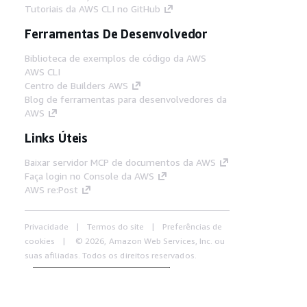
Tutoriais da AWS CLI no GitHub
Ferramentas De Desenvolvedor
Biblioteca de exemplos de código da AWS
AWS CLI
Centro de Builders AWS
Blog de ferramentas para desenvolvedores da
AWS
Links Úteis
Baixar servidor MCP de documentos da AWS
Faça login no Console da AWS
AWS re:Post
Privacidade
Termos do site
Preferências de
cookies
© 2026, Amazon Web Services, Inc. ou
suas afiliadas. Todos os direitos reservados.
Português