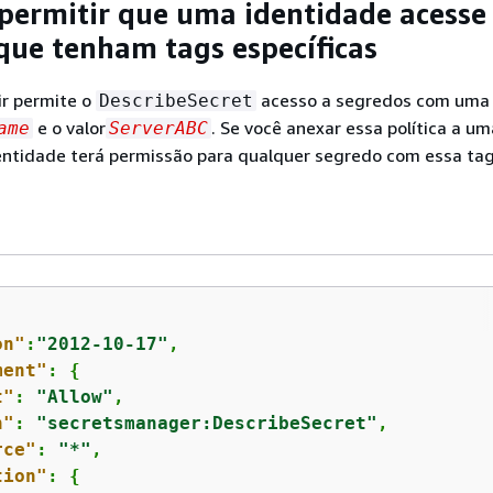
permitir que uma identidade acesse
que tenham tags específicas
uir permite o
acesso a segredos com uma
DescribeSecret
e o valor
. Se você anexar essa política a um
ame
ServerABC
entidade terá permissão para qualquer segredo com essa tag
on"
:
"2012-10-17"
,

ment"
: 
{
t"
: 
"Allow"
,

n"
: 
"secretsmanager:DescribeSecret"
,

rce"
: 
"*"
,

tion"
: 
{