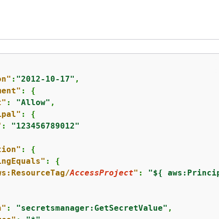
on"
:
"2012-10-17"
,

ment"
: 
{
t"
: 
"Allow"
,

ipal"
: 
{
"
: 
"123456789012"
tion"
: 
{
ingEquals"
: 
{
ws:ResourceTag/
AccessProject
"
: 
"$
{
 aws:Princi
n"
: 
"secretsmanager:GetSecretValue"
,
