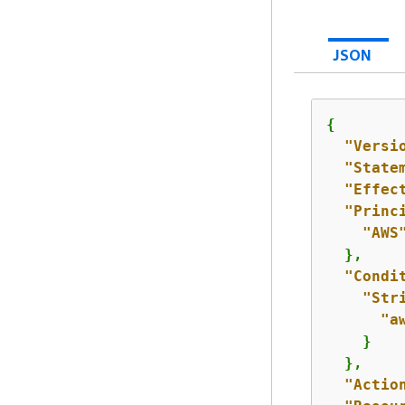
JSON
{
"Versi
"State
"Effec
"Princ
"AWS
  },

"Condi
"Str
"a
    }

  },

"Actio