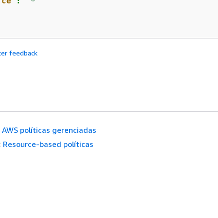
rce"
: 
"*"
cer feedback
AWS políticas gerenciadas
:
Resource-based políticas