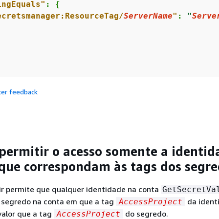
ingEquals"
: 
{
ecretsmanager:ResourceTag/
ServerName
"
: 
"
Serve
cer feedback
permitir o acesso somente a identid
que correspondam às tags dos segr
uir permite que qualquer identidade na conta
GetSecretVa
 segredo na conta em que a tag
da ident
AccessProject
alor que a tag
do segredo.
AccessProject