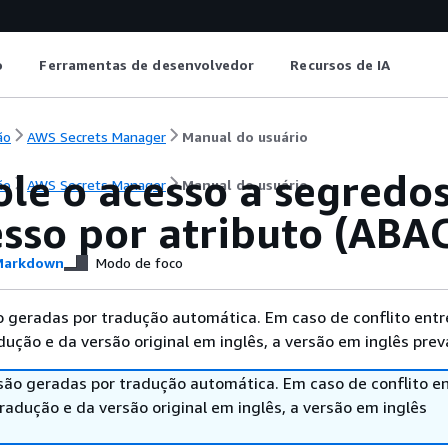
o
Ferramentas de desenvolvedor
Recursos de IA
ão
AWS Secrets Manager
Manual do usuário
ole o acesso a segredo
ão
AWS Secrets Manager
Manual do usuário
esso por atributo (ABA
arkdown
Modo de foco
 geradas por tradução automática. Em caso de conflito entr
ução e da versão original em inglês, a versão em inglês prev
são geradas por tradução automática. Em caso de conflito en
adução e da versão original em inglês, a versão em inglês