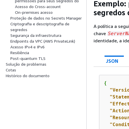
permissões para seus segredos do
Exemplo: 
Acesso do Cross-account
segredos 
On-premises acesso
Proteção de dados no Secrets Manager
Criptografia e descriptografia de
A política a seg
segredos
chave
ServerN
Segurança da infraestrutura
identidade, a id
Endpoints da VPC (AWS PrivateLink)
Acesso IPv4 e IPv6
Resiliência
Post-quantum TLS
JSON
Solução de problemas
Cotas
Histórico do documento
{
"Versi
"State
"Effec
"Actio
"Resou
"Condi