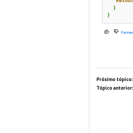
"Resou
  }

}
Forne
Próximo tópico:
Tópico anterior