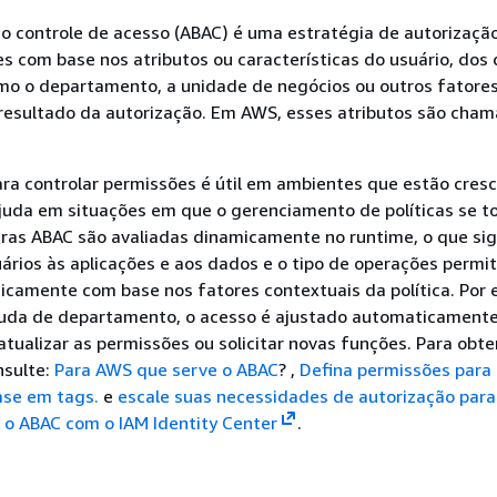
o controle de acesso (ABAC) é uma estratégia de autorizaçã
s com base nos atributos ou características do usuário, dos
mo o departamento, a unidade de negócios ou outros fatore
resultado da autorização. Em AWS, esses atributos são cha
ara controlar permissões é útil em ambientes que estão cres
juda em situações em que o gerenciamento de políticas se t
ras ABAC são avaliadas dinamicamente no runtime, o que sig
ários às aplicações e aos dados e o tipo de operações permi
amente com base nos fatores contextuais da política. Por 
uda de departamento, o acesso é ajustado automaticament
tualizar as permissões ou solicitar novas funções. Para obte
nsulte:
Para AWS que serve o ABAC
? ,
Defina permissões para
se em tags.
e
escale suas necessidades de autorização para
o ABAC com o IAM Identity Center
.