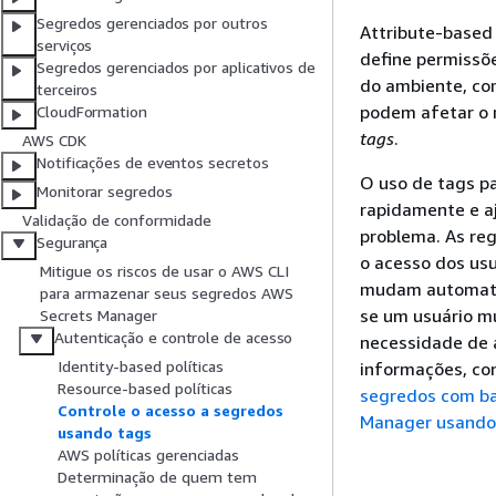
Segredos gerenciados por outros
Attribute-based 
serviços
define permissõe
Segredos gerenciados por aplicativos de
do ambiente, co
terceiros
podem afetar o 
CloudFormation
tags
.
AWS CDK
Notificações de eventos secretos
O uso de tags p
Monitorar segredos
rapidamente e a
Validação de conformidade
problema. As reg
Segurança
o acesso dos usu
Mitigue os riscos de usar o AWS CLI
mudam automatic
para armazenar seus segredos AWS
se um usuário m
Secrets Manager
Autenticação e controle de acesso
necessidade de a
Identity-based políticas
informações, co
Resource-based políticas
segredos com ba
Controle o acesso a segredos
Manager usando 
usando tags
AWS políticas gerenciadas
Determinação de quem tem