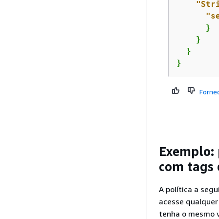
"Str
"s
      }

    }

  }

}
Forne
Exemplo: 
com tags 
A política a seg
acesse qualquer
tenha o mesmo v