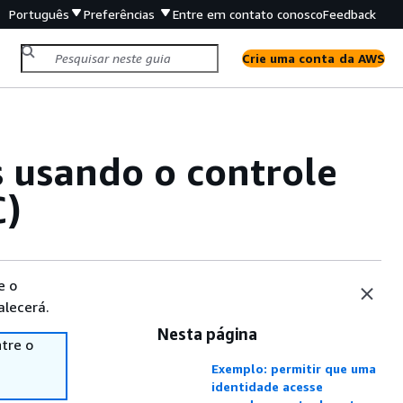
Português
Preferências
Entre em contato conosco
Feedback
Crie uma conta da AWS
s usando o controle
C)
e o
alecerá.
Nesta página
tre o
Exemplo: permitir que uma
identidade acesse