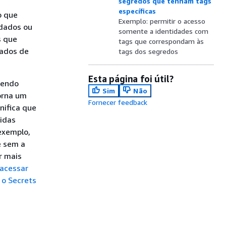
segredos que tenham tags
específicas
o que
Exemplo: permitir o acesso
 dados ou
somente a identidades com
s que
tags que correspondam às
mados de
tags dos segredos
Esta página foi útil?
cendo
Sim
Não
orna um
Fornecer feedback
nifica que
tidas
exemplo,
e sem a
r mais
 acessar
 o Secrets