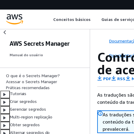
Conceitos básicos
Guias de serviç
Documentaç
AWS Secrets Manager
Contr
Documentaç
Manual do usuário
de ac
O que é o Secrets Manager?
PDF
RSS
M
Acessar o Secrets Manager
Práticas recomendadas
Tutoriais
As traduções são
Criar segredos
conteúdo da trad
Gerenciar segredos
As traduções 
Multi-region replicação
conteúdo da tr
Obter segredos
prevalecerá.
Alternar segredos do