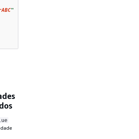
rABC
"
ades
edos
lue
idade