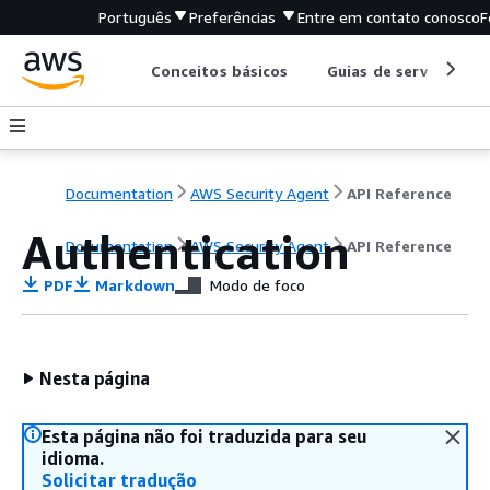
Português
Preferências
Entre em contato conosco
F
Conceitos básicos
Guias de serviço
Documentation
AWS Security Agent
API Reference
Authentication
Documentation
AWS Security Agent
API Reference
PDF
Markdown
Modo de foco
Nesta página
Esta página não foi traduzida para seu
idioma.
Solicitar tradução