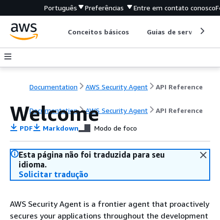
Português
Preferências
Entre em contato conosco
F
Conceitos básicos
Guias de serviço
Documentation
AWS Security Agent
API Reference
Welcome
Documentation
AWS Security Agent
API Reference
PDF
Markdown
Modo de foco
Esta página não foi traduzida para seu
idioma.
Solicitar tradução
AWS Security Agent is a frontier agent that proactively
secures your applications throughout the development