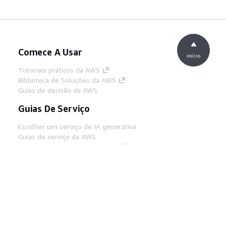
Comece A Usar
início
Tutoriais práticos da AWS
Biblioteca de Soluções da AWS
Guias de decisão da AWS
Guias De Serviço
Escolher um serviço de IA generativa
Guias de serviço da AWS
Tutoriais da AWS CLI no GitHub
Ferramentas De Desenvolvedor
Biblioteca de exemplos de código da AWS
AWS CLI
Centro de Builders AWS
Blog de ferramentas para desenvolvedores da
AWS