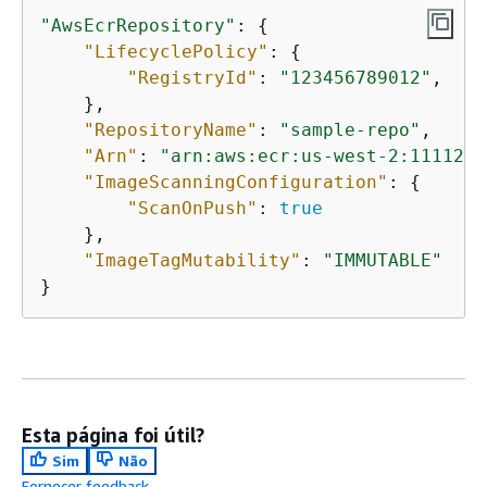
"AwsEcrRepository"
: 
{
"LifecyclePolicy"
: 
{
"RegistryId"
: 
"123456789012"
,

    },  

"RepositoryName"
: 
"sample-repo"
,

"Arn"
: 
"arn:aws:ecr:us-west-2:1111222
"ImageScanningConfiguration"
: 
{
"ScanOnPush"
: 
true
    },

"ImageTagMutability"
: 
"IMMUTABLE"
}
Esta página foi útil?
Sim
Não
Fornecer feedback