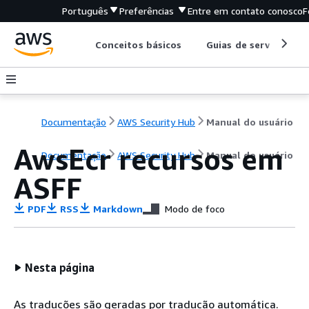
Português
Preferências
Entre em contato conosco
F
Conceitos básicos
Guias de serviço
Documentação
AWS Security Hub
Manual do usuário
AwsEcr recursos em
Documentação
AWS Security Hub
Manual do usuário
ASFF
PDF
RSS
Markdown
Modo de foco
Nesta página
As traduções são geradas por tradução automática.