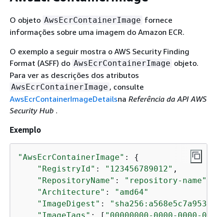
O objeto
fornece
AwsEcrContainerImage
informações sobre uma imagem do Amazon ECR.
O exemplo a seguir mostra o AWS Security Finding
Format (ASFF) do
objeto.
AwsEcrContainerImage
Para ver as descrições dos atributos
, consulte
AwsEcrContainerImage
AwsEcrContainerImageDetails
na
Referência da API AWS
Security Hub
.
Exemplo
"AwsEcrContainerImage"
: 
{
"RegistryId"
: 
"123456789012"
,

"RepositoryName"
: 
"repository-name"
,

"Architecture"
: 
"amd64"
"ImageDigest"
: 
"sha256:a568e5c7a953fb
"ImageTags"
: [
"00000000-0000-0000-000