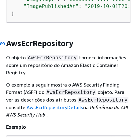
"ImagePublishedAt"
: 
"2019-10-01T20:06
}
AwsEcrRepository
O objeto
fornece informações
AwsEcrRepository
sobre um repositório do Amazon Elastic Container
Registry.
O exemplo a seguir mostra o AWS Security Finding
Format (ASFF) do
objeto. Para
AwsEcrRepository
ver as descrições dos atributos
,
AwsEcrRepository
consulte
AwsEcrRepositoryDetails
na
Referência da API
AWS Security Hub
.
Exemplo