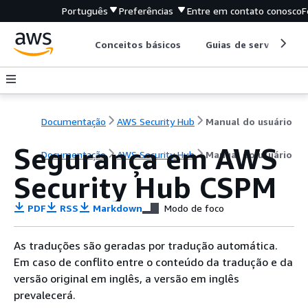
Português
Preferências
Entre em contato conosco
F
Conceitos básicos
Guias de serviço
Documentação
AWS Security Hub
Manual do usuário
Segurança em AWS
Documentação
AWS Security Hub
Manual do usuário
Security Hub CSPM
PDF
RSS
Markdown
Modo de foco
As traduções são geradas por tradução automática.
Em caso de conflito entre o conteúdo da tradução e da
versão original em inglês, a versão em inglês
prevalecerá.