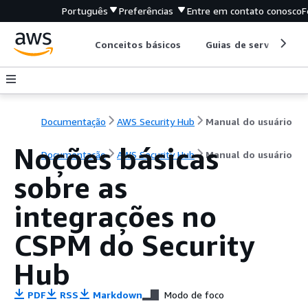
Português
Preferências
Entre em contato conosco
F
Conceitos básicos
Guias de serviço
Documentação
AWS Security Hub
Manual do usuário
Noções básicas
Documentação
AWS Security Hub
Manual do usuário
sobre as
integrações no
CSPM do Security
Hub
PDF
RSS
Markdown
Modo de foco