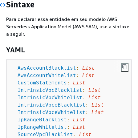
Sintaxe
Para declarar essa entidade em seu modelo AWS
Serverless Application Model (AWS SAM), use a sintaxe
a seguir.
YAML
AwsAccountBlacklist
:
List
AwsAccountWhitelist
:
List
CustomStatements
:
List
IntrinsicVpcBlacklist
:
List
IntrinsicVpcWhitelist
:
List
IntrinsicVpceBlacklist
:
List
IntrinsicVpceWhitelist
:
List
IpRangeBlacklist
:
List
IpRangeWhitelist
:
List
SourceVpcBlacklist
:
List