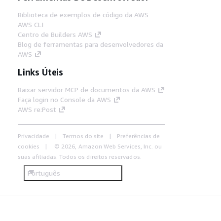
Biblioteca de exemplos de código da AWS
AWS CLI
Centro de Builders AWS
Blog de ferramentas para desenvolvedores da
AWS
Links Úteis
Baixar servidor MCP de documentos da AWS
Faça login no Console da AWS
AWS re:Post
Privacidade
Termos do site
Preferências de
cookies
© 2026, Amazon Web Services, Inc. ou
suas afiliadas. Todos os direitos reservados.
Português