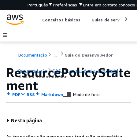
Português
Preferências
Entre em contato conosco
F
Conceitos básicos
Guias de serviço
Documentação
...
Guia do Desenvolvedor
ResourcePolicyState
Documentação
AWS Serverless Application Model
Guia do Desenvolvedor
ment
PDF
RSS
Markdown
Modo de foco
Nesta página
As traduções são geradas por tradução automática.