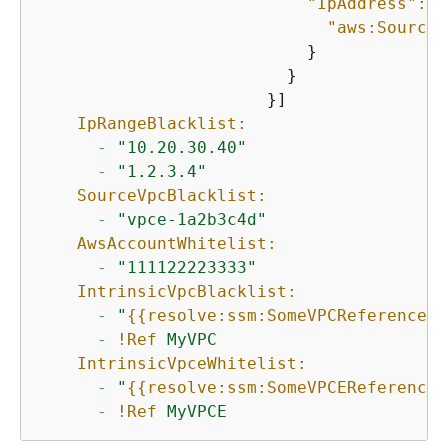
"IpAddress":
{
"aws:SourceI
                           }

                         }

                       }]

IpRangeBlacklist:
-
"10.20.30.40"
-
"1.2.3.4"
SourceVpcBlacklist:
-
"vpce-1a2b3c4d"
AwsAccountWhitelist:
-
"111122223333"
IntrinsicVpcBlacklist:
-
"
{
{
resolve:ssm:SomeVPCReference:1
-
!Ref
MyVPC
IntrinsicVpceWhitelist:
-
"
{
{
resolve:ssm:SomeVPCEReference:
-
!Ref
MyVPCE