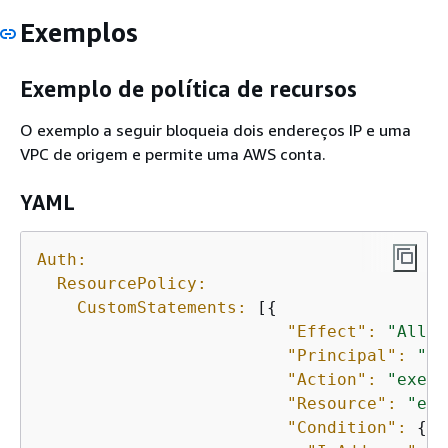
Exemplos
Exemplo de política de recursos
O exemplo a seguir bloqueia dois endereços IP e uma
VPC de origem e permite uma AWS conta.
YAML
Auth:
ResourcePolicy:
CustomStatements:
 [
{
"Effect":
"Allow
"Principal":
"*"
"Action":
"execu
"Resource":
"exe
"Condition":
{