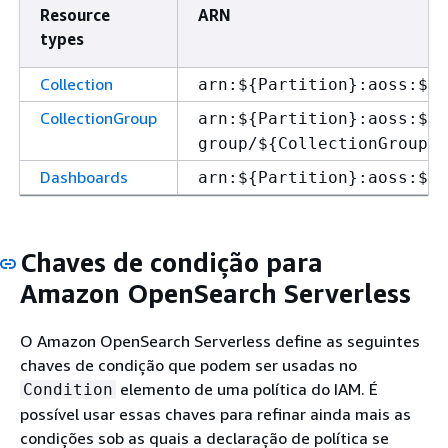
Resource
ARN
types
Collection
arn:$
{
Partition}:aoss:$
{
R
CollectionGroup
arn:$
{
Partition}:aoss:$
{
R
group/$
{
CollectionGroupId
Dashboards
arn:$
{
Partition}:aoss:$
{
R
Chaves de condição para
Amazon OpenSearch Serverless
O Amazon OpenSearch Serverless define as seguintes
chaves de condição que podem ser usadas no
elemento de uma política do IAM. É
Condition
possível usar essas chaves para refinar ainda mais as
condições sob as quais a declaração de política se