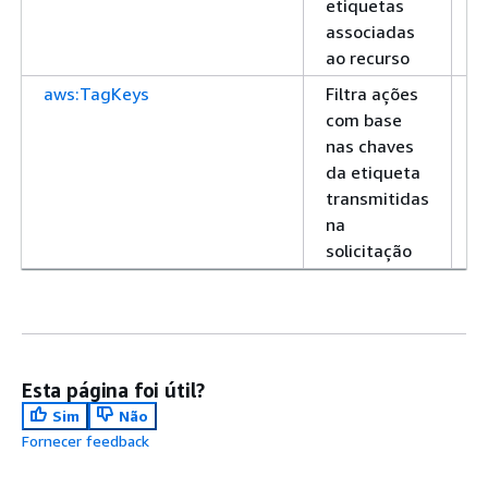
etiquetas
associadas
ao recurso
aws:TagKeys
Filtra ações
A
com base
nas chaves
da etiqueta
transmitidas
na
solicitação
Esta página foi útil?
Sim
Não
Fornecer feedback