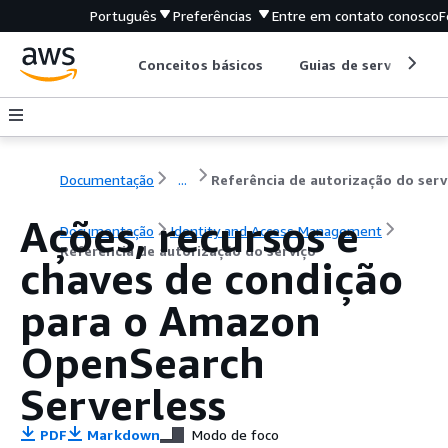
Português
Preferências
Entre em contato conosco
F
Conceitos básicos
Guias de serviço
Documentação
...
Referência de autorização do serv
Ações, recursos e
Documentação
Identity and Access Management
Referência de autorização do serviço
chaves de condição
para o Amazon
OpenSearch
Serverless
PDF
Markdown
Modo de foco