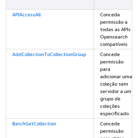
APIAccessAll
Conceda
permissão a
todas as APIs
Opensearch
compatíveis
AddCollectionToCollectionGroup
Concede
permissão
para
adicionar uma
coleção sem
servidor a um
grupo de
coleções
especificado
BatchGetCollection
Concede
permissão