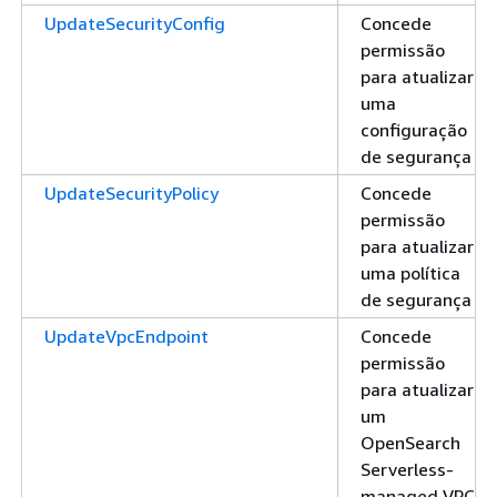
UpdateSecurityConfig
Concede
permissão
para atualizar
uma
configuração
de segurança
UpdateSecurityPolicy
Concede
permissão
para atualizar
uma política
de segurança
UpdateVpcEndpoint
Concede
permissão
para atualizar
um
OpenSearch
Serverless-
managed VPC