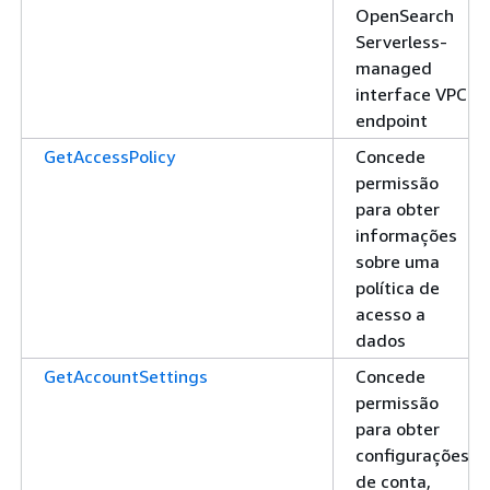
OpenSearch
Serverless-
managed
interface VPC
endpoint
GetAccessPolicy
Concede
permissão
para obter
informações
sobre uma
política de
acesso a
dados
GetAccountSettings
Concede
permissão
para obter
configurações
de conta,