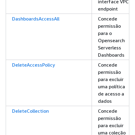
interface VPC
endpoint
DashboardsAccessAll
Concede
permissão
para o
Opensearch
Serverless
Dashboards
DeleteAccessPolicy
Concede
permissão
para excluir
uma política
de acesso a
dados
DeleteCollection
Concede
permissão
para excluir
uma coleção