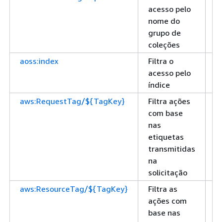
acesso pelo
nome do
grupo de
coleções
aoss:index
Filtra o
S
acesso pelo
índice
aws:RequestTag/${TagKey}
Filtra ações
S
com base
nas
etiquetas
transmitidas
na
solicitação
aws:ResourceTag/${TagKey}
Filtra as
S
ações com
base nas