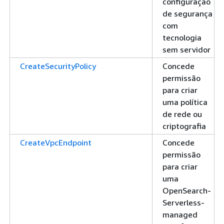
configuração
de segurança
com
tecnologia
sem servidor
CreateSecurityPolicy
Concede
permissão
para criar
uma política
de rede ou
criptografia
CreateVpcEndpoint
Concede
permissão
para criar
uma
OpenSearch-
Serverless-
managed